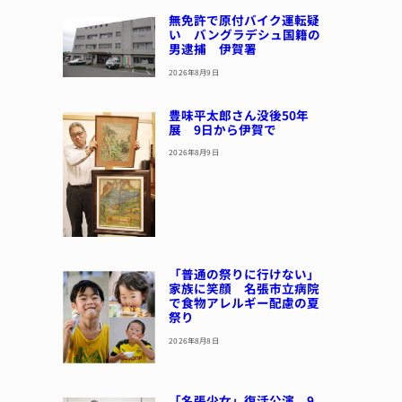
無免許で原付バイク運転疑
い バングラデシュ国籍の
男逮捕 伊賀署
2026年8月9日
豊味平太郎さん没後50年
展 9日から伊賀で
2026年8月9日
「普通の祭りに行けない」
家族に笑顔 名張市立病院
で食物アレルギー配慮の夏
祭り
2026年8月8日
「名張少女」復活公演 9