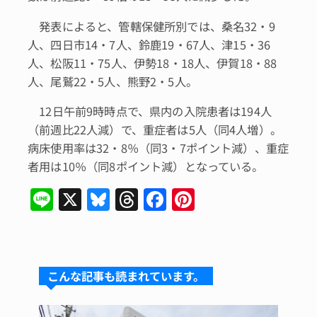
発表によると、管轄保健所別では、桑名32・9
人、四日市14・7人、鈴鹿19・67人、津15・36
人、松阪11・75人、伊勢18・18人、伊賀18・88
人、尾鷲22・5人、熊野2・5人。
12日午前9時時点で、県内の入院患者は194人
（前週比22人減）で、重症者は5人（同4人増）。
病床使用率は32・8％（同3・7ポイント減）、重症
者用は10％（同8ポイント減）となっている。
Li
X
Bl
T
F
Pi
n
u
hr
a
n
e
e
e
c
te
s
a
e
re
こんな記事も読まれています。
k
d
b
st
y
s
o