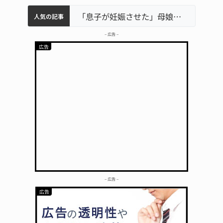
中学校の陶壁モニュメント 地元建設会社がボランティアで清掃 伊賀
名張市水道料金47％値上げへ 答申案、審議会で大筋まとまる
名張市立病院のDMAT、熊本地震の被災地へ 能登以来3回目の派遣
「息子が妊娠させた」母娘だまされ400万円詐欺被害 名張
人気の記事
– 広告 –
– 広告 –