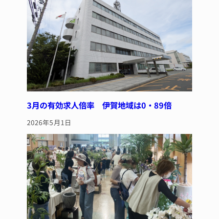
o
k
3月の有効求人倍率 伊賀地域は0・89倍
2026年5月1日