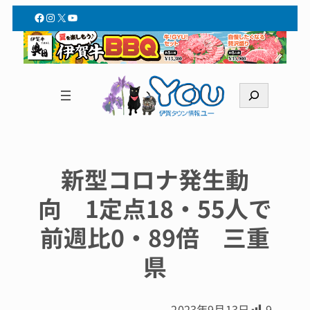
Facebook
Instagram
X
YouTube
検
索
新型コロナ発生動
向 1定点18・55人で
前週比0・89倍 三重
県
2023年9月13日
9