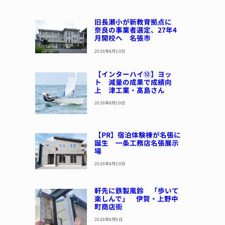
旧長瀬小が新教育拠点に
奈良の事業者選定、27年4
月開校へ 名張市
2026年8月10日
【インターハイ⑫】ヨッ
ト 減量の成果で成績向
上 津工業・髙島さん
2026年8月10日
【PR】宿泊体験棟が名張に
誕生 一条工務店名張展示
場
2026年8月10日
軒先に鉄製風鈴 「歩いて
楽しんで」 伊賀・上野中
町商店街
2026年8月9日