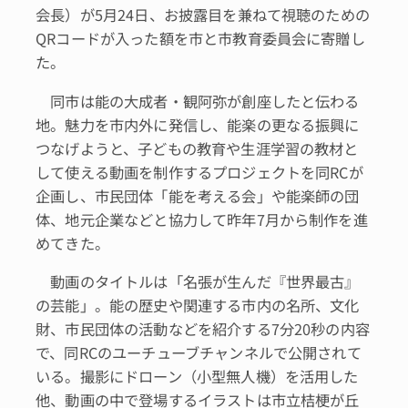
会長）が5月24日、お披露目を兼ねて視聴のための
QRコードが入った額を市と市教育委員会に寄贈し
た。
同市は能の大成者・観阿弥が創座したと伝わる
地。魅力を市内外に発信し、能楽の更なる振興に
つなげようと、子どもの教育や生涯学習の教材と
して使える動画を制作するプロジェクトを同RCが
企画し、市民団体「能を考える会」や能楽師の団
体、地元企業などと協力して昨年7月から制作を進
めてきた。
動画のタイトルは「名張が生んだ『世界最古』
の芸能」。能の歴史や関連する市内の名所、文化
財、市民団体の活動などを紹介する7分20秒の内容
で、同RCのユーチューブチャンネルで公開されて
いる。撮影にドローン（小型無人機）を活用した
他、動画の中で登場するイラストは市立桔梗が丘