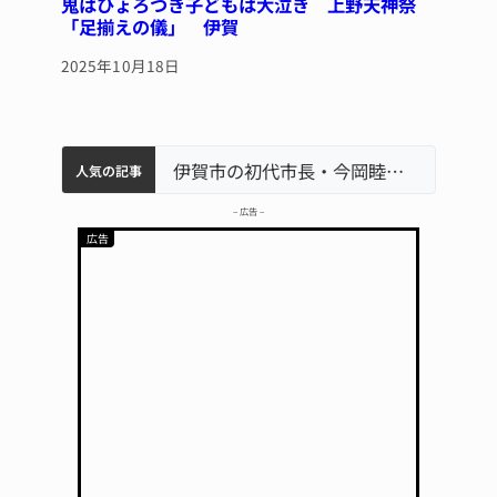
鬼はひょろつき子どもは大泣き 上野天神祭
「足揃えの儀」 伊賀
2025年10月18日
特産「白鳳梨」の出荷最盛期 直売所にぎわう 伊賀
名張市水道料金47％値上げへ 答申案、審議会で大筋まとまる
名張市立病院のDMAT、熊本地震の被災地へ 能登以来3回目の派遣
伊賀市の初代市長・今岡睦之さん死去 87歳
人気の記事
– 広告 –