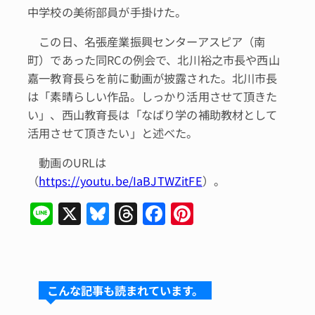
中学校の美術部員が手掛けた。
この日、名張産業振興センターアスピア（南
町）であった同RCの例会で、北川裕之市長や西山
嘉一教育長らを前に動画が披露された。北川市長
は「素晴らしい作品。しっかり活用させて頂きた
い」、西山教育長は「なばり学の補助教材として
活用させて頂きたい」と述べた。
動画のURLは
（
https://youtu.be/IaBJTWZitFE
）。
Li
X
Bl
T
F
Pi
n
u
hr
a
n
e
e
e
c
te
s
a
e
re
こんな記事も読まれています。
k
d
b
st