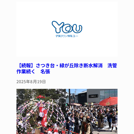
y
s
o
o
k
【続報】さつき台・緑が丘除き断水解消 洗管
作業続く 名張
2025年8月19日