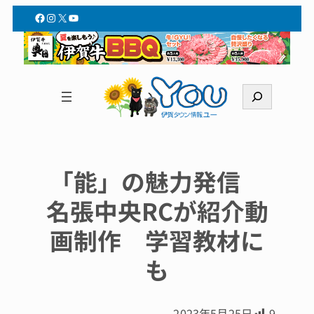
Facebook
Instagram
X
YouTube
検
索
「能」の魅力発信
名張中央RCが紹介動
画制作 学習教材に
も
2023年5月25日
9