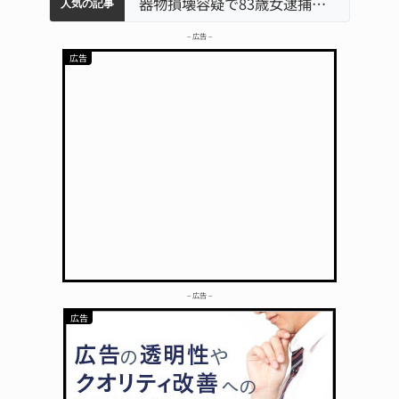
中学校の陶壁モニュメント 地元建設会社がボランティアで清掃 伊賀
「息子が妊娠させた」母娘だまされ400万円詐欺被害 名張
名張市水道料金47％値上げへ 答申案、審議会で大筋まとまる
名張市立病院のDMAT、熊本地震の被災地へ 能登以来3回目の派遣
器物損壊容疑で83歳女逮捕 伊賀署
人気の記事
– 広告 –
– 広告 –