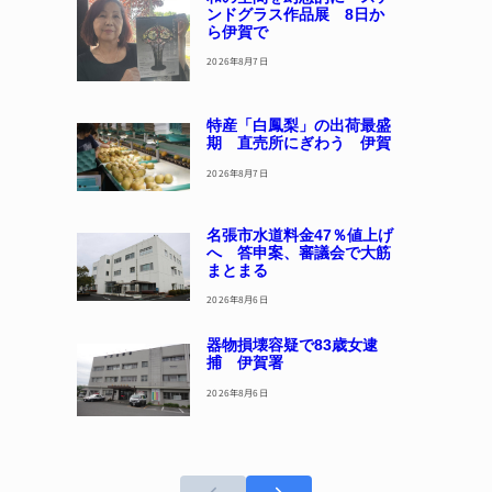
ンドグラス作品展 8日か
ら伊賀で
2026年8月7日
特産「白鳳梨」の出荷最盛
期 直売所にぎわう 伊賀
2026年8月7日
名張市水道料金47％値上げ
へ 答申案、審議会で大筋
まとまる
2026年8月6日
器物損壊容疑で83歳女逮
捕 伊賀署
2026年8月6日