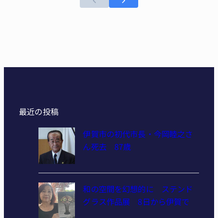
最近の投稿
伊賀市の初代市長・今岡睦之さ
ん死去 87歳
和の空間を幻想的に ステンド
グラス作品展 8日から伊賀で