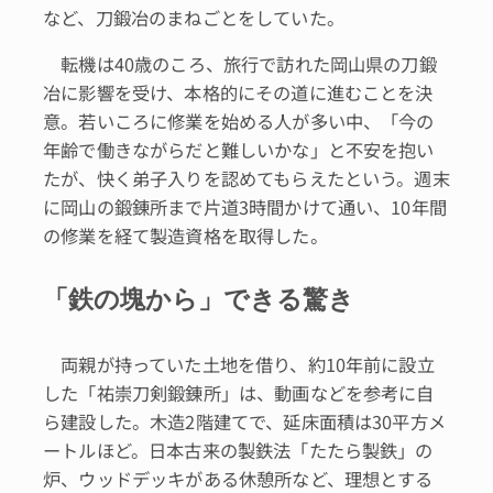
など、刀鍛冶のまねごとをしていた。
転機は40歳のころ、旅行で訪れた岡山県の刀鍛
冶に影響を受け、本格的にその道に進むことを決
意。若いころに修業を始める人が多い中、「今の
年齢で働きながらだと難しいかな」と不安を抱い
たが、快く弟子入りを認めてもらえたという。週末
に岡山の鍛錬所まで片道3時間かけて通い、10年間
の修業を経て製造資格を取得した。
「鉄の塊から」できる驚き
両親が持っていた土地を借り、約10年前に設立
した「祐崇刀剣鍛錬所」は、動画などを参考に自
ら建設した。木造2階建てで、延床面積は30平方メ
ートルほど。日本古来の製鉄法「たたら製鉄」の
炉、ウッドデッキがある休憩所など、理想とする