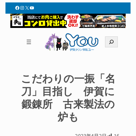
Facebook
Instagram
X
YouTube
検
索
こだわりの一振「名
刀」目指し 伊賀に
鍛錬所 古来製法の
炉も
2023年4月2日
16