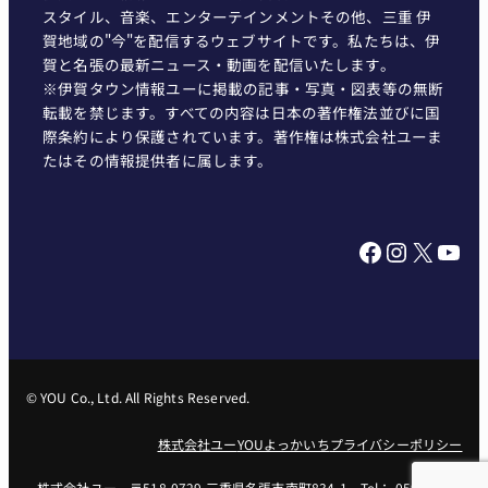
スタイル、音楽、エンターテインメントその他、三重 伊
賀地域の"今"を配信するウェブサイトです。私たちは、伊
賀と名張の最新ニュース・動画を配信いたします。
※伊賀タウン情報ユーに掲載の記事・写真・図表等の無断
転載を禁じます。すべての内容は日本の著作権法並びに国
際条約により保護されています。著作権は株式会社ユーま
たはその情報提供者に属します。
Facebook
Instagram
X
YouTube
© YOU Co., Ltd. All Rights Reserved.
株式会社ユー
YOUよっかいち
プライバシーポリシー
株式会社ユー 〒518-0729 三重県名張市南町834-1 Tel： 0595-62-