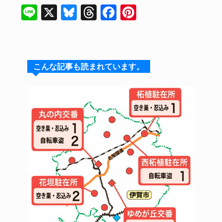
Li
X
Bl
T
F
Pi
n
u
hr
a
n
e
e
e
c
te
s
a
e
re
こんな記事も読まれています。
k
d
b
st
y
s
o
o
k