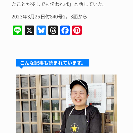
たことが少しでも伝われば」と話していた。
2023年3月25日付840号2，3面から
Li
X
Bl
T
F
Pi
n
u
hr
a
n
e
e
e
c
te
s
a
e
re
こんな記事も読まれています。
k
d
b
st
y
s
o
o
k