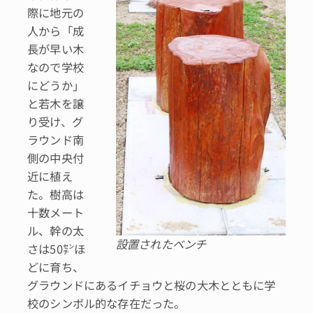
際に地元の
人から「成
長が早い木
なので学校
にどうか」
と若木を譲
り受け、グ
ラウンド南
側の中央付
近に植え
た。樹高は
十数メート
ル、幹の太
設置されたベンチ
さは50㌢ほ
どに育ち、
グラウンドにあるイチョウと桜の大木とともに学
校のシンボル的な存在だった。