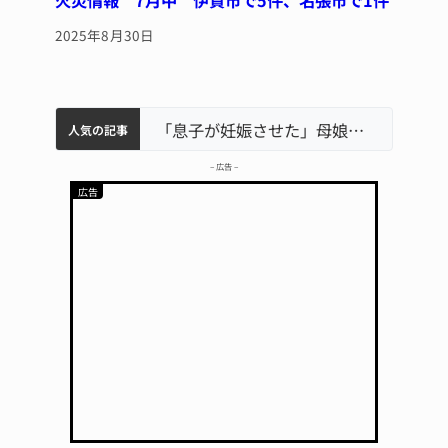
火災情報 7月中 伊賀市で5件、名張市で1件
2025年8月30日
中学校の陶壁モニュメント 地元建設会社がボランティアで清掃 伊賀
名張市水道料金47％値上げへ 答申案、審議会で大筋まとまる
名張市立病院のDMAT、熊本地震の被災地へ 能登以来3回目の派遣
「息子が妊娠させた」母娘だまされ400万円詐欺被害 名張
人気の記事
– 広告 –