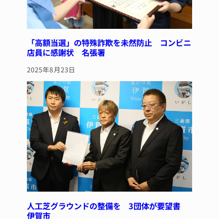
「高額当選」の特殊詐欺を未然防止 コンビニ
店員に感謝状 名張署
2025年8月23日
人工芝グラウンドの整備を 3団体が要望書
伊賀市