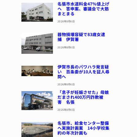
名張市水道料金47％値上げ
へ 答申案、審議会で大筋
まとまる
2026年8月6日
器物損壊容疑で83歳女逮
捕 伊賀署
2026年8月6日
伊賀市長のパワハラ発言疑
い 百条委が10人を証人尋
問へ
2026年8月6日
「息子が妊娠させた」母娘
だまされ400万円詐欺被
害 名張
2026年8月6日
名張市、給食センター整備
へ実施計画案 14小学校集
約の年次計画も