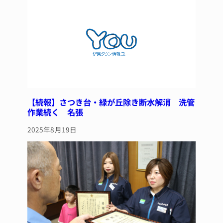
y
s
o
o
k
【続報】さつき台・緑が丘除き断水解消 洗管
作業続く 名張
2025年8月19日