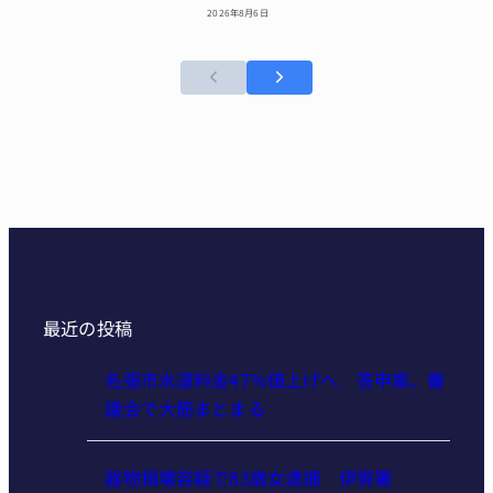
2026年8月6日
最近の投稿
名張市水道料金47％値上げへ 答申案、審
議会で大筋まとまる
器物損壊容疑で83歳女逮捕 伊賀署