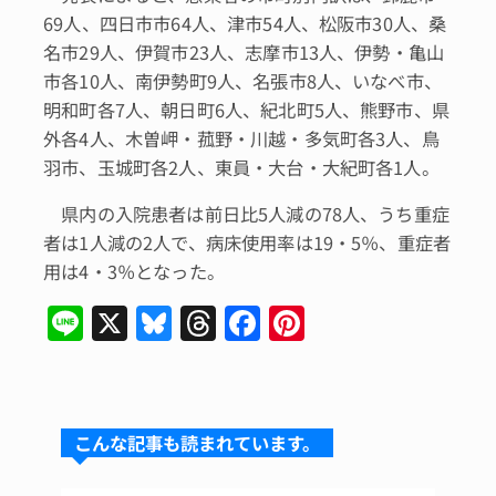
69人、四日市市64人、津市54人、松阪市30人、桑
名市29人、伊賀市23人、志摩市13人、伊勢・亀山
市各10人、南伊勢町9人、名張市8人、いなべ市、
明和町各7人、朝日町6人、紀北町5人、熊野市、県
外各4人、木曽岬・菰野・川越・多気町各3人、鳥
羽市、玉城町各2人、東員・大台・大紀町各1人。
県内の入院患者は前日比5人減の78人、うち重症
者は1人減の2人で、病床使用率は19・5％、重症者
用は4・3％となった。
Li
X
Bl
T
F
Pi
n
u
hr
a
n
e
e
e
c
te
s
a
e
re
こんな記事も読まれています。
k
d
b
st