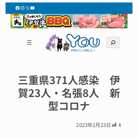
Facebook
Instagram
X
YouTube
検
索
三重県371人感染 伊
賀23人・名張8人 新
型コロナ
2023年2月23日
4