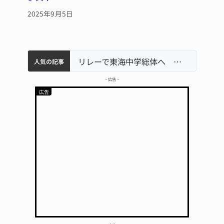
2025年9月5日
中学校の陶壁モニュメント 地元建設会社がボランティアで清掃 伊賀
【インターハイ⑨】ソフトテニス ミス減らし上位狙う 近大高専
名張市立病院のDMAT、熊本地震の被災地へ 能登以来3回目の派遣
リレーで東海中学総体へ 伊賀・名張
人気の記事
– 広告 –