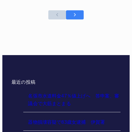
最近の投稿
名張市水道料金47％値上げへ 答申案、審
議会で大筋まとまる
器物損壊容疑で83歳女逮捕 伊賀署