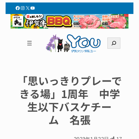
Facebook
Instagram
X
YouTube
検
索
「思いっきりプレーで
きる場」1周年 中学
生以下バスケチー
ム 名張
2023年1月22日
17