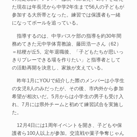
た現在は年長児から中学2年生まで56人の子どもが
参加する大所帯となった。練習では保護者も一緒
になってボールを追っている。
指導するのは、中学バスケ部の指導を約30年間
務めてきた元中学体育教諭、藤田浩一さん（62）
＝桔梗が丘5。定年退職後、「子どもたちが思いっ
きりプレーできる場を作りたい」と指導者として
の活動再開を決意し、家族が支えている。
昨年1月にYOUで紹介した際のメンバーは小学生
の女児8人のみだったが、その後、市内外から参加
希望が相次いだ。5月からは小学生の男子も受け入
れ、7月には県外チームと初めて練習試合を実施し
た。
12月4日には1周年イベントを開き、子どもや保
護者ら100人以上が参加。交流戦や菓子争奪じゃん