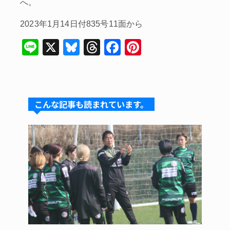
へ。
2023年1月14日付835号11面から
Li
X
Bl
T
F
Pi
n
u
hr
a
nt
e
e
e
c
er
s
a
e
e
こんな記事も読まれています。
k
d
b
st
y
s
o
o
k