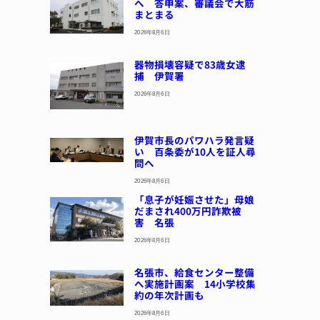
へ 答申案、審議会で大筋
まとまる
2026年8月6日
器物損壊容疑で83歳女逮
捕 伊賀署
2026年8月6日
伊賀市長のパワハラ発言疑
い 百条委が10人を証人尋
問へ
2026年8月6日
「息子が妊娠させた」母娘
だまされ400万円詐欺被
害 名張
2026年8月6日
名張市、給食センター整備
へ実施計画案 14小学校集
約の年次計画も
2026年8月6日