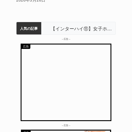
2026年5月26日
名張市立病院のDMAT、熊本地震の被災地へ 能登以来3回目の派遣
中学校の陶壁モニュメント 地元建設会社がボランティアで清掃 伊賀
【インターハイ⑨】ソフトテニス ミス減らし上位狙う 近大高専
リレーで東海中学総体へ 伊賀・名張
【インターハイ⑪】女子ホッケー 悲願の初出場、個性生かす 名張青峰
人気の記事
– 広告 –
– 広告 –