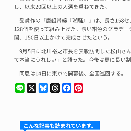
し、以来20回以上の入選を重ねてきた。
受賞作の「唐組帯締『潮騒』」は、長さ158セ
128個を使って組み上げた。濃い紺色のグラデー
間、150日以上かけて完成させたという。
9月5日に北川裕之市長を表敬訪問した松山さ
て本当にうれしい」と語った。今後は更に長い制
同展は14日に東京で開幕後、全国巡回する。
Li
X
Bl
T
F
Pi
n
u
hr
a
n
e
e
e
c
te
s
a
e
re
k
d
b
st
こんな記事も読まれています。