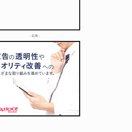
– 広告 –