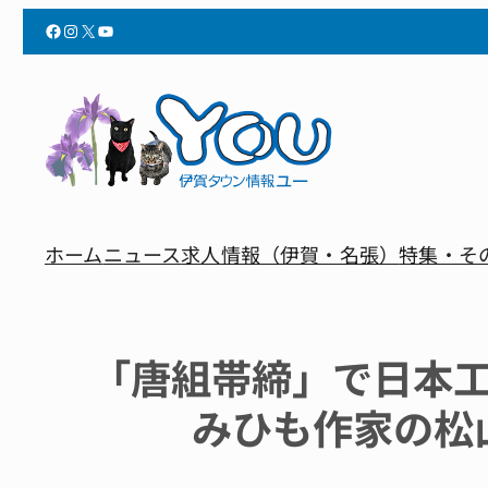
Facebook
Instagram
X
YouTube
ホーム
ニュース
求人情報（伊賀・名張）
特集・そ
「唐組帯締」で日本
みひも作家の松