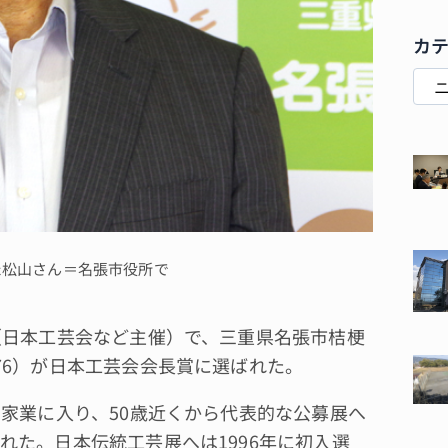
カ
た松山さん＝名張市役所で
（日本工芸会など主催）で、三重県名張市桔梗
76）が日本工芸会会長賞に選ばれた。
家業に入り、50歳近くから代表的な公募展へ
れた。日本伝統工芸展へは1996年に初入選