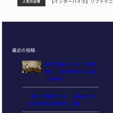
ティアで清掃 伊賀
以来3回目の派遣
トテニス ミス減らし上位狙う 近大高専
リレ
人気の記事
最近の投稿
伊賀市長のパワハラ発言
疑い 百条委が10人を証
人尋問へ
「息子が妊娠させた」母娘だまさ
れ400万円詐欺被害 名張