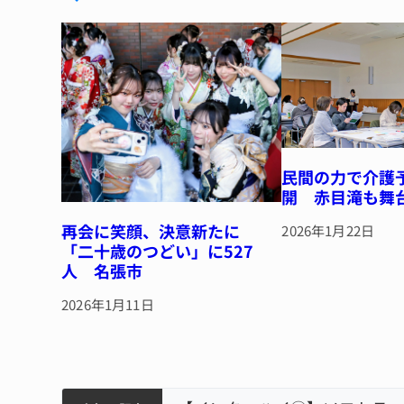
y
s
o
o
k
民間の力で介護
開 赤目滝も舞
再会に笑顔、決意新たに
2026年1月22日
「二十歳のつどい」に527
人 名張市
2026年1月11日