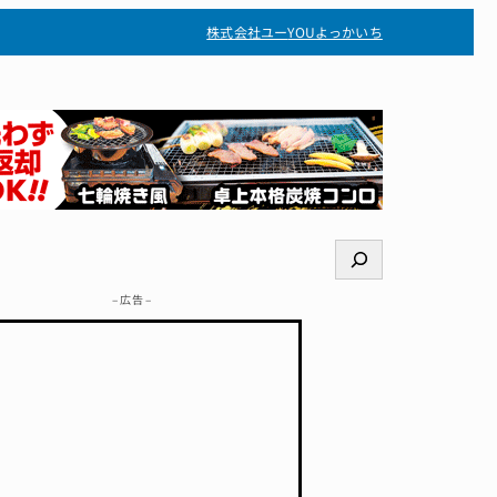
株式会社ユー
YOUよっかいち
検
索
– 広告 –