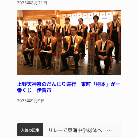
2025年8月21日
上野天神祭のだんじり巡行 東町「桐本」が一
番くじ 伊賀市
2025年9月9日
中学校の陶壁モニュメント 地元建設会社がボランティアで清掃 伊賀
【インターハイ⑨】ソフトテニス ミス減らし上位狙う 近大高専
名張市立病院のDMAT、熊本地震の被災地へ 能登以来3回目の派遣
リレーで東海中学総体へ 伊賀・名張
人気の記事