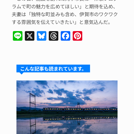
ラムで町の魅力を広めてほしい」と期待を込め、
夫妻は「独特な町並みも含め、伊賀市のワクワク
する雰囲気を伝えていきたい」と意気込んだ。
Li
X
Bl
T
F
Pi
n
u
hr
a
n
e
e
e
c
te
s
a
e
re
こんな記事も読まれています。
k
d
b
st
y
s
o
o
k