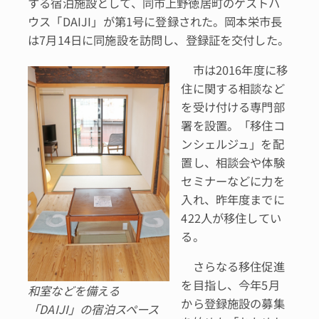
する宿泊施設として、同市上野徳居町のゲストハ
ウス「DAIJI」が第1号に登録された。岡本栄市長
は7月14日に同施設を訪問し、登録証を交付した。
市は2016年度に移
住に関する相談など
を受け付ける専門部
署を設置。「移住コ
ンシェルジュ」を配
置し、相談会や体験
セミナーなどに力を
入れ、昨年度までに
422人が移住してい
る。
さらなる移住促進
を目指し、今年5月
和室などを備える
から登録施設の募集
「DAIJI」の宿泊スペース