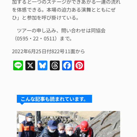
加すると一つのステージができあがる一連の流れ
を体感できる。本場の迫力ある演舞とともにぜ
ひ」と参加を呼び掛けている。
ツアーの申し込み、問い合わせは同協会
（0595・22・0511）まで。
2022年6月25日付822号11面から
Li
X
Bl
T
F
Pi
n
u
hr
a
n
e
e
e
c
te
s
a
e
re
こんな記事も読まれています。
k
d
b
st
y
s
o
o
k