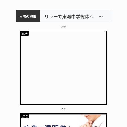
中学校の陶壁モニュメント 地元建設会社がボランティアで清掃 伊賀
【インターハイ⑨】ソフトテニス ミス減らし上位狙う 近大高専
名張市立病院のDMAT、熊本地震の被災地へ 能登以来3回目の派遣
リレーで東海中学総体へ 伊賀・名張
人気の記事
– 広告 –
– 広告 –