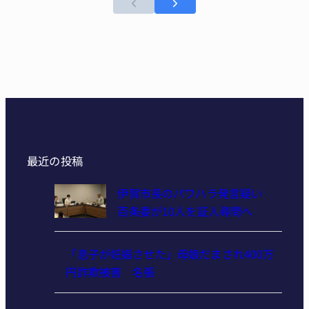
最近の投稿
伊賀市長のパワハラ発言疑い
百条委が10人を証人尋問へ
「息子が妊娠させた」母娘だまされ400万
円詐欺被害 名張