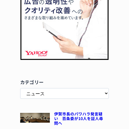
カテゴリー
伊賀市長のパワハラ発言疑
い 百条委が10人を証人尋
問へ