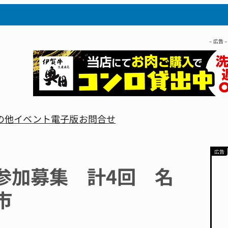
– 広告 –
の他
イベント
電子版
お問合せ
プ参加募集 計4回 名
市