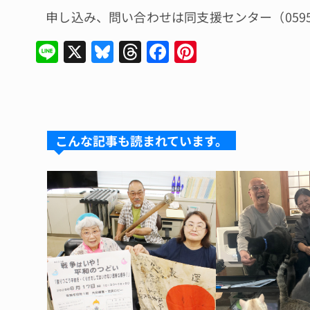
申し込み、問い合わせは同支援センター（0595・
Li
X
Bl
T
F
Pi
n
u
hr
a
n
e
e
e
c
te
s
a
e
re
k
d
b
st
こんな記事も読まれています。
y
s
o
o
k