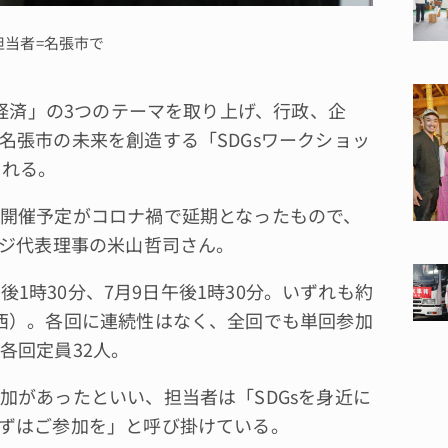
担当者=名張市で
経済」の3つのテーマを取り上げ、行政、企
名張市の未来を創造する「SDGsワークショッ
される。
開催予定がコロナ禍で延期となったもので、
ッジ代表理事の米山哲司さん。
後1時30分、7月9日午後1時30分。いずれも約
西）。各回に連続性はなく、全回でも単回参加
各回定員32人。
があったといい、担当者は「SDGsを身近に
ずはご参加を」と呼び掛けている。