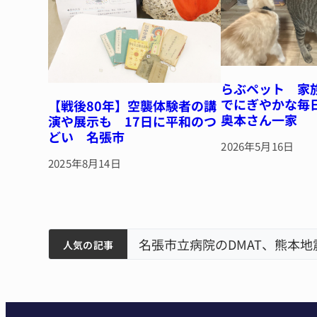
らぶペット 家
でにぎやかな毎
【戦後80年】空襲体験者の講
奥本さん一家
演や展示も 17日に平和のつ
どい 名張市
2026年5月16日
2025年8月14日
筋まとまる
ティアで清掃 伊賀
名張市立病院のDMAT、熊本
人気の記事