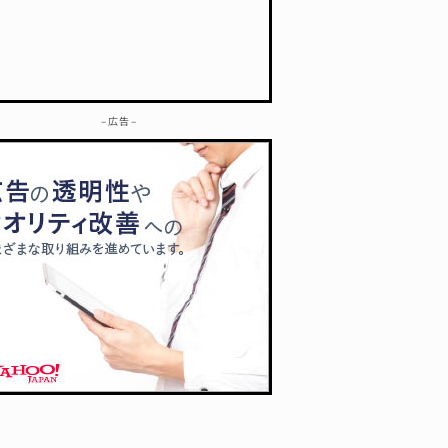
– 広告 –