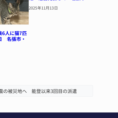
2025年11月13日
族6人に猫7匹
日 名張市・
地震の被災地へ 能登以来3回目の派遣
「息子が
名張市、