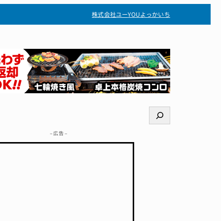
株式会社ユー
YOUよっかいち
検
索
– 広告 –