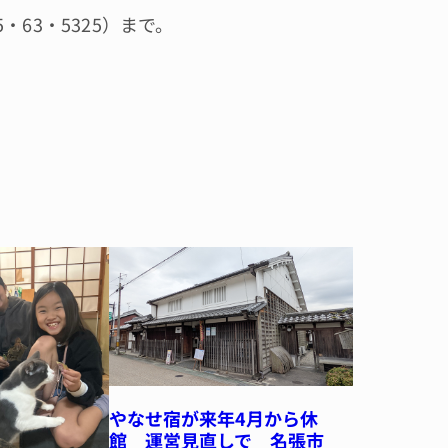
63・5325）まで。
やなせ宿が来年4月から休
館 運営見直しで 名張市