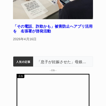
「その電話、詐欺かも」被害防止へアプリ活用
を 名張署が啓発活動
2026年4月16日
人気の記事
名張市立病院のDMAT、熊本地震の被災地へ 能登以来3回目の派遣
中学校の陶壁モニュメント 地元建設会社がボランティアで清掃 伊賀
名張市水道料金47％値上げへ 答申案、審議会で大筋まとまる
器物損壊容疑で83歳女逮捕 伊賀署
「息子が妊娠させた」母娘だまされ400万円詐欺被害 名張
– 広告 –