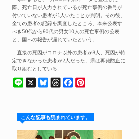
際、死亡日が入力されているが死亡事例の番号が
付いていない患者が1人いたことが判明。その後、
全ての患者の記録を調査したところ、本来公表す
べき50代から90代の男女10人の死亡事例の公表
と、国への報告が漏れていたという。
直接の死因がコロナ以外の患者が8人、死因が特
定できなかった患者が2人だった。県は再発防止に
取り組むとしている。
Li
X
Bl
T
F
Pi
n
u
hr
a
nt
e
e
e
c
er
s
a
e
e
こんな記事も読まれています。
k
d
b
st
y
s
o