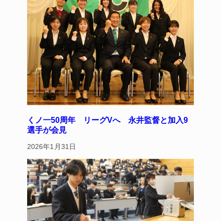
o
k
くノ一50周年 リーグVへ 永井監督と加入9
選手が会見
2026年1月31日