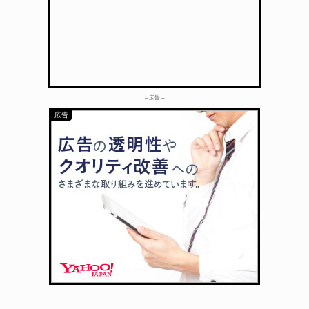
– 広告 –