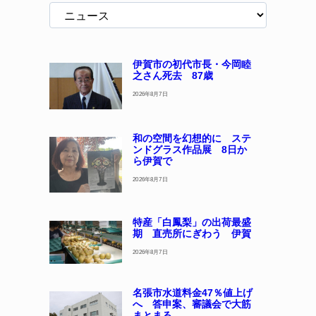
伊賀市の初代市長・今岡睦
之さん死去 87歳
2026年8月7日
和の空間を幻想的に ステ
ンドグラス作品展 8日か
ら伊賀で
2026年8月7日
特産「白鳳梨」の出荷最盛
期 直売所にぎわう 伊賀
2026年8月7日
名張市水道料金47％値上げ
へ 答申案、審議会で大筋
まとまる