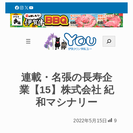
Facebook
Instagram
X
YouTube
検
索
連載・名張の長寿企
業【15】株式会社 紀
和マシナリー
2022年5月15日
9