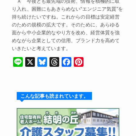
Ａ 今後とも最先端の技術、情報を積極的に取
り入れ、困難にもあきらめない“エンジニア気質”を
持ち続けたいですね。これからの目標は安定経営
のための規模の拡大です。そのために、あらゆる
面から中小企業的なやり方を改め、経営体質を強
めながら企業としての信用、ブランド力を高めて
いきたいと考えています。
Li
X
Bl
T
F
Pi
n
u
hr
a
nt
e
e
e
c
er
s
a
e
e
こんな記事も読まれています。
k
d
b
st
y
s
o
o
k