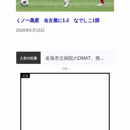
くノ一黒星 名古屋に1‐2 なでしこ1部
2026年6月15日
人気の記事
名張市立病院のDMAT、熊本地震の被災地へ 能登以来3回目の派遣
中学校の陶壁モニュメント 地元建設会社がボランティアで清掃 伊賀
名張市水道料金47％値上げへ 答申案、審議会で大筋まとまる
器物損壊容疑で83歳女逮捕 伊賀署
「息子が妊娠させた」母娘だまされ400万円詐欺被害 名張
– 広告 –