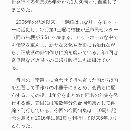
冊発行する句集の5年分から1人30句ずつ自選して
まとめた。
2006年の発足以来、「継続は力なり」をモット
ーに活動し、毎月第1土曜に桔梗が丘市民センター
（同市桔梗が丘6）へ集まる。アットホームな中で
も伝統を重んじ、新たな文化や歴史にも触れなが
ら、正統派の俳句作りに腕を磨いている。年1回は
奈良県など近隣への日帰り吟行にも出掛けてい
る。
毎月の「季題」に合わせて持ち寄った句から5句
を互選して手作りの小冊子にまとめ、会員らに配
布する。その後、1年分をまとめた同名の句集を発
行する他、節目には複数年分の合同句集として再
編・刊行している。今回の合同句集は、10周年記
念を迎えた2016年に第1集を刊行して以来6年ぶり
となった。