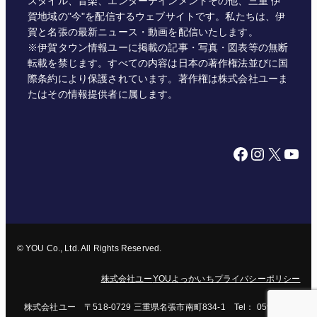
スタイル、音楽、エンターテインメントその他、三重 伊
賀地域の"今"を配信するウェブサイトです。私たちは、伊
賀と名張の最新ニュース・動画を配信いたします。
※伊賀タウン情報ユーに掲載の記事・写真・図表等の無断
転載を禁じます。すべての内容は日本の著作権法並びに国
際条約により保護されています。著作権は株式会社ユーま
たはその情報提供者に属します。
Facebook
Instagram
X
YouTube
© YOU Co., Ltd. All Rights Reserved.
株式会社ユー
YOUよっかいち
プライバシーポリシー
株式会社ユー 〒518-0729 三重県名張市南町834-1 Tel： 0595-62-