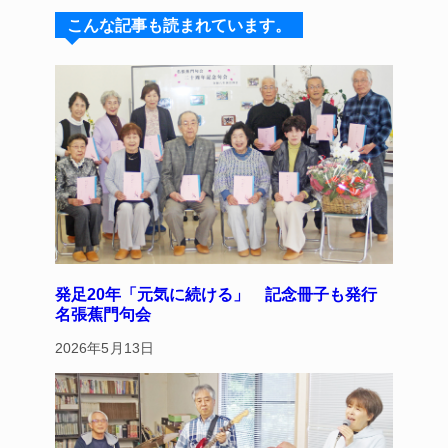
s
a
e
e
こんな記事も読まれています。
k
d
b
st
y
s
o
o
k
発足20年「元気に続ける」 記念冊子も発行
名張蕉門句会
2026年5月13日