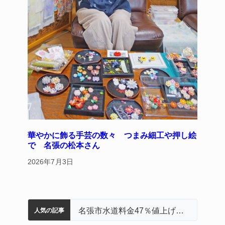
華やかに飾る手芸の数々 つまみ細工や押し絵
で 名張の松本さん
2026年7月3日
名張市立病院のDMAT、熊本地震の被災地へ 能登以来3回目の派遣
中学校の陶壁モニュメント 地元建設会社がボランティアで清掃 伊賀
「息子が妊娠させた」母娘だまされ400万円詐欺被害 名張
器物損壊容疑で83歳女逮捕 伊賀署
名張市水道料金47％値上げへ 答申案、審議会で大筋まとまる
人気の記事