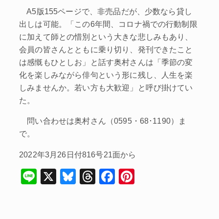
A5版155ページで、非売品だが、少数なら貸し
出しは可能。「この6年間、コロナ禍での行動制限
に加えて師との惜別という大きな悲しみもあり、
会員の皆さんとともに乗り切り、発刊できたこと
は感慨もひとしお」と話す奥村さんは「季節の変
化を楽しみながら俳句という形に残し、人生を楽
しみませんか。若い方も大歓迎」と呼び掛けてい
た。
問い合わせは奥村さん（0595・68･1190）ま
で。
2022年3月26日付816号21面から
Li
X
Bl
T
F
Pi
n
u
hr
a
nt
e
e
e
c
er