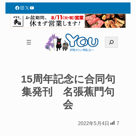
Facebook
Instagram
X
YouTube
検
索
15周年記念に合同句
集発刊 名張蕉門句
会
2022年5月4日
7