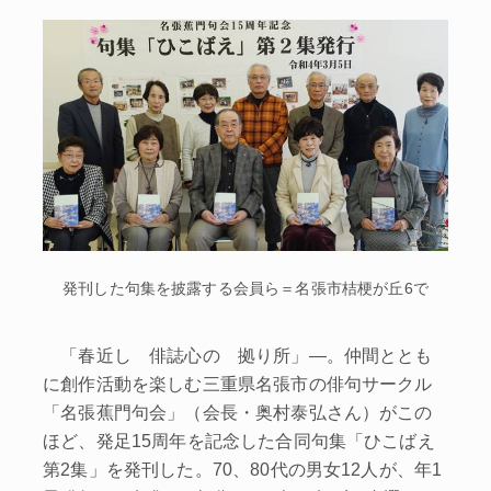
発刊した句集を披露する会員ら＝名張市桔梗が丘6で
「春近し 俳誌心の 拠り所」―。仲間ととも
に創作活動を楽しむ三重県名張市の俳句サークル
「名張蕉門句会」（会長・奥村泰弘さん）がこの
ほど、発足15周年を記念した合同句集「ひこばえ
第2集」を発刊した。70、80代の男女12人が、年1