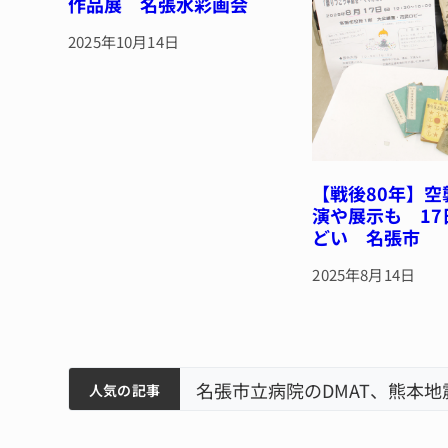
作品展 名張水彩画会
2025年10月14日
【戦後80年】
演や展示も 1
どい 名張市
2025年8月14日
筋まとまる
ティアで清掃 伊賀
名張市立病院のDMAT、熊本
人気の記事