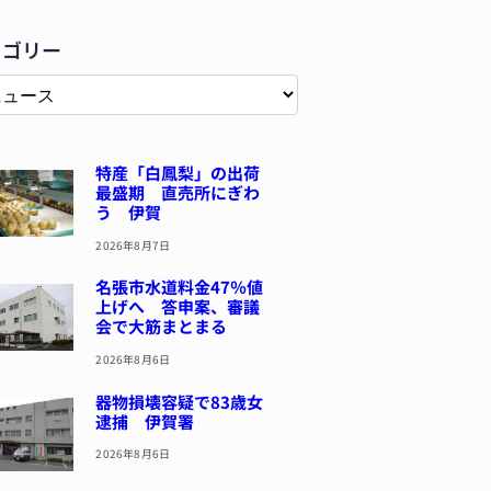
テゴリー
特産「白鳳梨」の出荷
最盛期 直売所にぎわ
う 伊賀
2026年8月7日
名張市水道料金47％値
上げへ 答申案、審議
会で大筋まとまる
2026年8月6日
器物損壊容疑で83歳女
逮捕 伊賀署
2026年8月6日