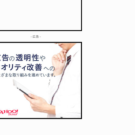
– 広告 –