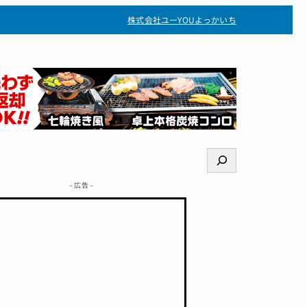
株式会社ユー
YOUよっかいち
検
索
– 広告 –