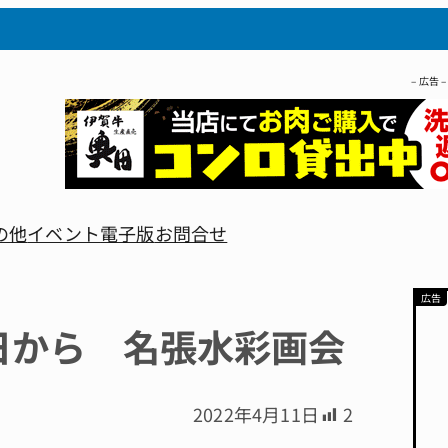
– 広告 –
の他
イベント
電子版
お問合せ
4日から 名張水彩画会
2022年4月11日
2