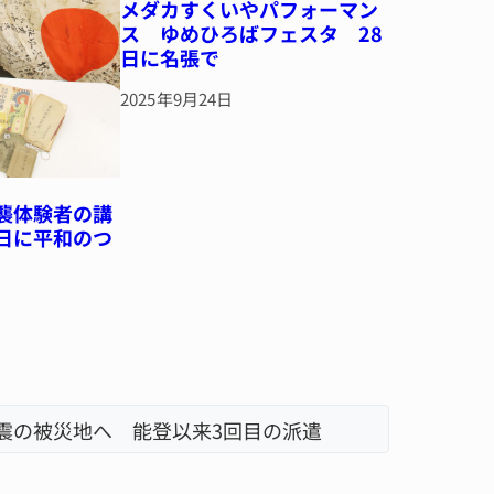
メダカすくいやパフォーマン
ス ゆめひろばフェスタ 28
日に名張で
2025年9月24日
空襲体験者の講
7日に平和のつ
地震の被災地へ 能登以来3回目の派遣
器物損壊
「息子が