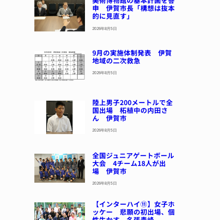
美術博物館の基本計画を答
申 伊賀市長「構想は抜本
的に見直す」
2026年8月5日
9月の実施体制発表 伊賀
地域の二次救急
2026年8月5日
陸上男子200メートルで全
国出場 柘植中の内田さ
ん 伊賀市
2026年8月5日
全国ジュニアゲートボール
大会 4チーム18人が出
場 伊賀市
2026年8月5日
【インターハイ⑪】女子ホ
ッケー 悲願の初出場、個
性生かす 名張青峰