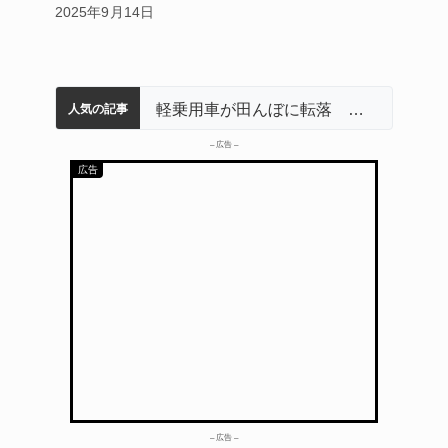
2025年9月14日
名張市立病院のDMAT、熊本地震の被災地へ 能登以来3回目の派遣
中学校の陶壁モニュメント 地元建設会社がボランティアで清掃 伊賀
【インターハイ⑨】ソフトテニス ミス減らし上位狙う 近大高専
リレーで東海中学総体へ 伊賀・名張
軽乗用車が田んぼに転落 運転の70歳女性死亡 伊賀市で
人気の記事
– 広告 –
– 広告 –