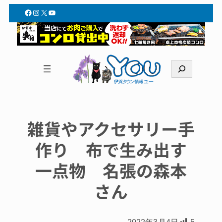
Facebook
Instagram
X
YouTube
検
索
雑貨やアクセサリー手
作り 布で生み出す
一点物 名張の森本
さん
2022年3月4日
5