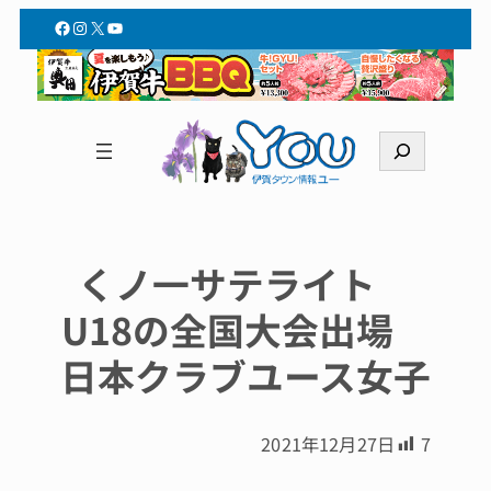
Facebook
Instagram
X
YouTube
検
索
くノ一サテライト
U18の全国大会出場
日本クラブユース女子
2021年12月27日
7