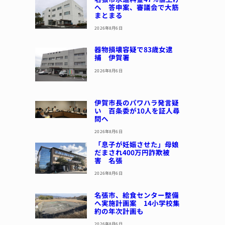
へ 答申案、審議会で大筋
まとまる
2026年8月6日
器物損壊容疑で83歳女逮
捕 伊賀署
2026年8月6日
伊賀市長のパワハラ発言疑
い 百条委が10人を証人尋
問へ
2026年8月6日
「息子が妊娠させた」母娘
だまされ400万円詐欺被
害 名張
2026年8月6日
名張市、給食センター整備
へ実施計画案 14小学校集
約の年次計画も
2026年8月6日