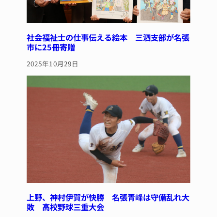
社会福祉士の仕事伝える絵本 三泗支部が名張
市に25冊寄贈
2025年10月29日
上野、神村伊賀が快勝 名張青峰は守備乱れ大
敗 高校野球三重大会