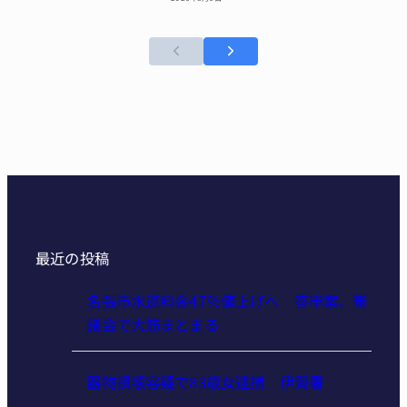
最近の投稿
名張市水道料金47％値上げへ 答申案、審
議会で大筋まとまる
器物損壊容疑で83歳女逮捕 伊賀署