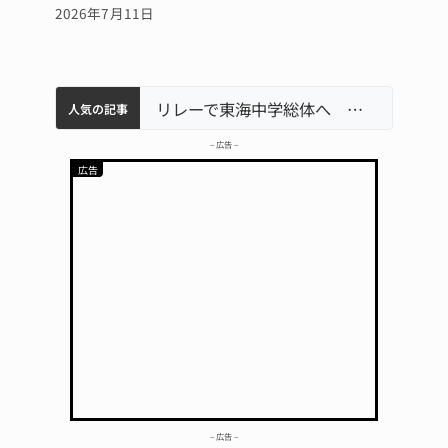
2026年7月11日
中学校の陶壁モニュメント 地元建設会社がボランティアで清掃 伊賀
【インターハイ⑨】ソフトテニス ミス減らし上位狙う 近大高専
名張市立病院のDMAT、熊本地震の被災地へ 能登以来3回目の派遣
リレーで東海中学総体へ 伊賀・名張
人気の記事
– 広告 –
– 広告 –