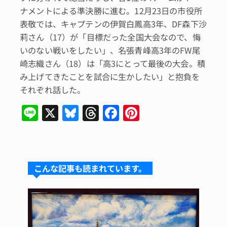
ナメントによる準決勝に進む。12月23日の市役所
表敬では、キャプテンの伊賀白鳳高3年、DF森下沙
莉さん（17）が「目標だった全国大会なので、悔
いのない戦いをしたい」、名張青峰高3年のFW尾
崎志織さん（18）は「高3にとって最後の大会。積
み上げてきたことを試合に生かしたい」と抱負を
それぞれ話した。
Li
X
Bl
T
F
Pi
n
u
hr
a
n
e
e
e
c
te
s
a
e
re
こんな記事も読まれています。
k
d
b
st
y
s
o
o
k