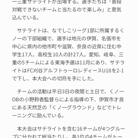
一三重サテライトが出場する。選手たちは「普段
対戦できないチームと当たるので楽しみ」と意気
込んでいる。
サテライトは、なでしこリーグ1部に所属するく
ノ一の下部組織で、選手は地元の伊賀、名張市を
中心に県内の他市町や滋賀、奈良の近県に住む中
学生17人、高校生10人の計27人。愛知、岐阜、三
重の5チームによる東海予選は11月にあり、サテラ
イトはFC刈谷アルフトゥーロレディースU18を2-1
で下し、本大会への切符を手にした。
チームの活動は平日3日の夜間と土日で、くノ一
OBの小野鈴香監督らによる指導の下、伊賀市才良
にある天然芝の「くノ一グラウンド」などでトレ
ーニングに励んでいる。
本大会はサテライトを含む16チームが4つグルー
プに分かれて総当たりし、各1位の4チームがトー