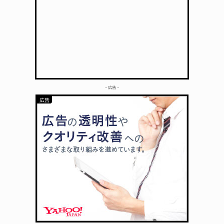
– 広告 –