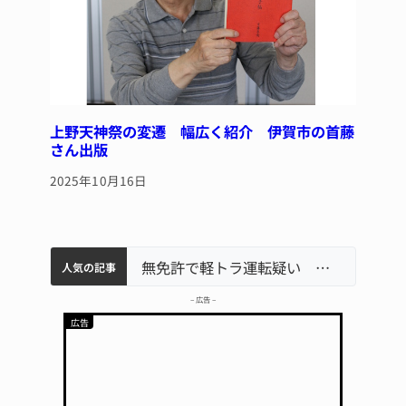
上野天神祭の変遷 幅広く紹介 伊賀市の首藤
さん出版
2025年10月16日
特産「白鳳梨」の出荷最盛期 直売所にぎわう 伊賀
伊賀市の初代市長・今岡睦之さん死去 87歳
名張市水道料金47％値上げへ 答申案、審議会で大筋まとまる
無免許で軽トラ運転疑い ブラジル国籍の男逮捕 名張署
人気の記事
– 広告 –