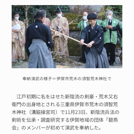
奉納演武の様子＝伊賀市荒木の須智荒木神社で
江戸初期に名をはせた新陰流の剣豪・荒木又右
衛門の出身地とされる三重県伊賀市荒木の須智荒
木神社（溝脇操宮司）で11月23日、新陰流兵法の
剣術を伝承・調査研究する伊賀地域の団体「碧燕
会」のメンバーが初めて演武を奉納した。