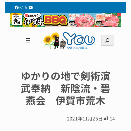
Facebook
Instagram
X
YouTube
検
索
ゆかりの地で剣術演
武奉納 新陰流・碧
燕会 伊賀市荒木
2021年11月25日
14