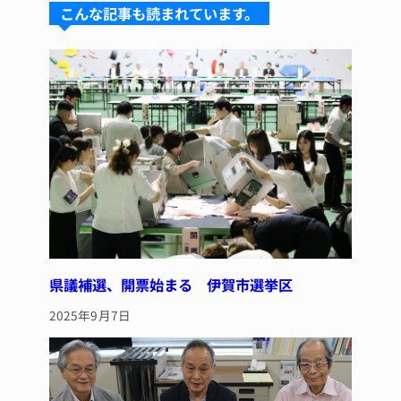
s
a
e
re
こんな記事も読まれています。
k
d
b
st
y
s
o
o
k
県議補選、開票始まる 伊賀市選挙区
2025年9月7日