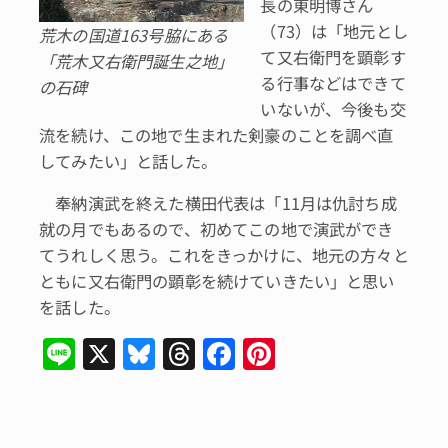
長の東明博さん
（73）は「地元とし
荒木の国道163号脇にある
て又右衛門を顕彰す
「荒木又右衛門誕生之地」
る行事などはできて
の石碑
いないが、今後も交
流を続け、この地で生まれた剣豪のことを調べ直
してみたい」と話した。
奉納演武を終えた横田代表は「11月は仇討ち成
就の月でもあるので、初めてこの地で演武ができ
てうれしく思う。これをきっかけに、地元の方々と
ともに又右衛門の顕彰を続けていきたい」と思い
を話した。
Li
X
Bl
T
F
Pi
n
u
hr
a
n
e
e
e
c
te