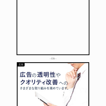
– 広告 –