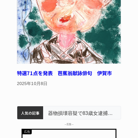
特選71点を発表 芭蕉翁献詠俳句 伊賀市
2025年10月8日
人気の記事
名張市立病院のDMAT、熊本地震の被災地へ 能登以来3回目の派遣
中学校の陶壁モニュメント 地元建設会社がボランティアで清掃 伊賀
名張市水道料金47％値上げへ 答申案、審議会で大筋まとまる
器物損壊容疑で83歳女逮捕 伊賀署
– 広告 –