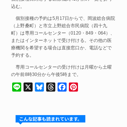
込む。
個別接種の予約は5月17日からで、岡波総合病院
（上野桑町）と市立上野総合市民病院（四十九
町）は専用コールセンター（0120・849・064）、
またはインターネットで受け付ける。その他の医
療機関を希望する場合は直接窓口か、電話などで
予約する。
専用コールセンターの受け付けは月曜から土曜
の午前8時30分から午後5時まで。
Li
X
Bl
T
F
Pi
n
u
hr
a
nt
e
e
e
c
er
s
a
e
e
こんな記事も読まれています。
k
d
b
st