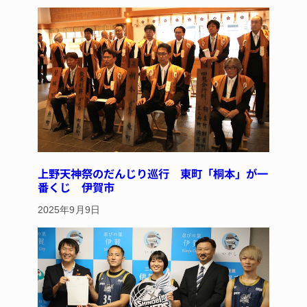
y
s
o
o
k
上野天神祭のだんじり巡行 東町「桐本」が一
番くじ 伊賀市
2025年9月9日