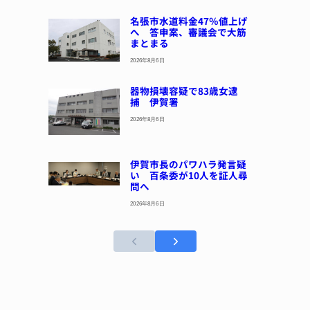
名張市水道料金47％値上げ
へ 答申案、審議会で大筋
まとまる
2026年8月6日
器物損壊容疑で83歳女逮
捕 伊賀署
2026年8月6日
伊賀市長のパワハラ発言疑
い 百条委が10人を証人尋
問へ
2026年8月6日