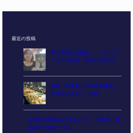
最近の投稿
和の空間を幻想的に ステンド
グラス作品展 8日から伊賀で
特産「白鳳梨」の出荷最盛期
直売所にぎわう 伊賀
名張市水道料金47％値上げへ 答申案、審
議会で大筋まとまる