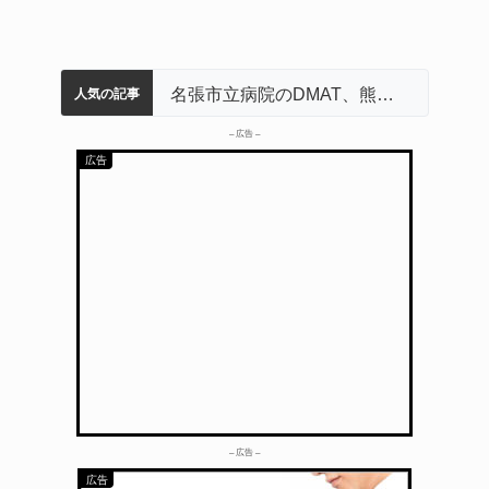
中学校の陶壁モニュメント 地元建設会社がボランティアで清掃 伊賀
名張市水道料金47％値上げへ 答申案、審議会で大筋まとまる
器物損壊容疑で83歳女逮捕 伊賀署
名張市立病院のDMAT、熊本地震の被災地へ 能登以来3回目の派遣
人気の記事
– 広告 –
– 広告 –