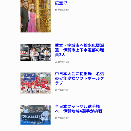
広堂で
2026年8月8日
熊本・宇城市へ給水応援派
遣 伊賀市上下水道部の職
員3人
2026年8月8日
中日本大会に初出場 名張
の少年少女ソフトボールク
ラブ
2026年8月7日
全日本フットサル選手権
へ 伊賀地域4選手が挑戦
2026年8月7日