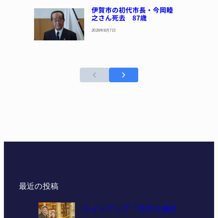
伊賀市の初代市長・今岡睦
之さん死去 87歳
2026年8月7日
最近の投稿
ライトアップ「竹灯り幽玄