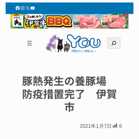
Facebook
Instagram
X
YouTube
検
索
豚熱発生の養豚場
防疫措置完了 伊賀
市
2021年1月7日
6