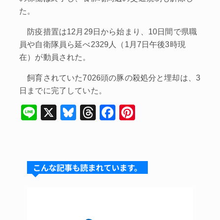
た。
防疫措置は12月29日から始まり、10日間で県職
員や自衛隊員ら延べ2329人（1月7日午後3時現
在）が動員された。
飼育されていた7026頭の豚の殺処分と埋却は、3
日までに完了していた。
Li
X
Bl
T
F
Pi
n
u
hr
a
nt
e
e
e
c
er
s
a
e
e
こんな記事も読まれています。
k
d
b
st
y
s
o
o