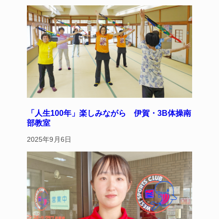
y
s
o
o
k
「人生100年」楽しみながら 伊賀・3B体操南
部教室
2025年9月6日