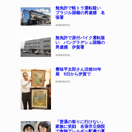
無免許で軽トラ運転疑い
ブラジル国籍の男逮捕 名
張署
2026年8月9日
無免許で原付バイク運転疑
い バングラデシュ国籍の
男逮捕 伊賀署
2026年8月9日
豊味平太郎さん没後50年
展 9日から伊賀で
2026年8月9日
「普通の祭りに行けない」
家族に笑顔 名張市立病院
で食物アレルギー配慮の夏