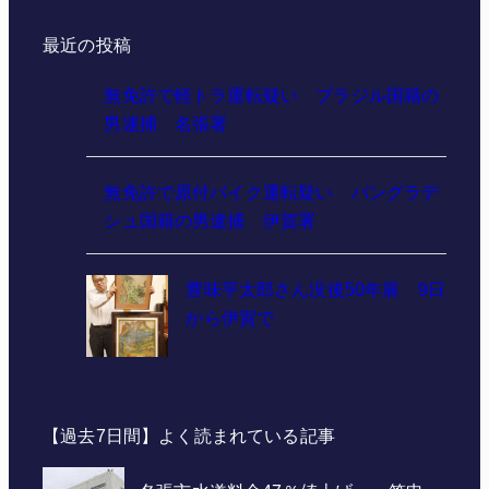
最近の投稿
無免許で軽トラ運転疑い ブラジル国籍の
男逮捕 名張署
無免許で原付バイク運転疑い バングラデ
シュ国籍の男逮捕 伊賀署
豊味平太郎さん没後50年展 9日
から伊賀で
【過去7日間】よく読まれている記事