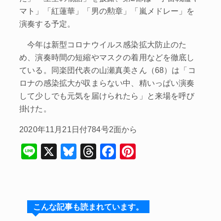
マト」「紅蓮華」「男の勲章」「嵐メドレー」を
演奏する予定。
今年は新型コロナウイルス感染拡大防止のた
め、演奏時間の短縮やマスクの着用などを徹底し
ている。同楽団代表の山瀬真美さん（68）は「コ
ロナの感染拡大が収まらない中、精いっぱい演奏
して少しでも元気を届けられたら」と来場を呼び
掛けた。
2020年11月21日付784号2面から
Li
X
Bl
T
F
Pi
n
u
hr
a
nt
e
e
e
c
er
s
a
e
e
こんな記事も読まれています。
k
d
b
st