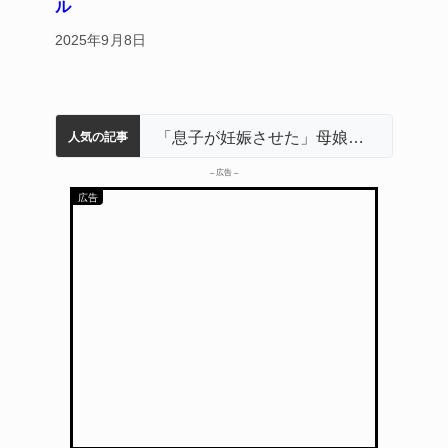
ル
2025年9月8日
名張市立病院のDMAT、熊本地震の被災地へ 能登以来3回目の派遣
中学校の陶壁モニュメント 地元建設会社がボランティアで清掃 伊賀
名張市水道料金47％値上げへ 答申案、審議会で大筋まとまる
「息子が妊娠させた」母娘だまされ400万円詐欺被害 名張
人気の記事
– 広告 –