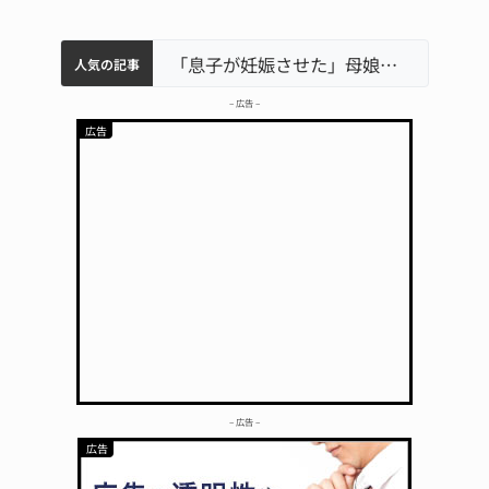
中学校の陶壁モニュメント 地元建設会社がボランティアで清掃 伊賀
名張市水道料金47％値上げへ 答申案、審議会で大筋まとまる
器物損壊容疑で83歳女逮捕 伊賀署
名張市立病院のDMAT、熊本地震の被災地へ 能登以来3回目の派遣
「息子が妊娠させた」母娘だまされ400万円詐欺被害 名張
人気の記事
– 広告 –
– 広告 –