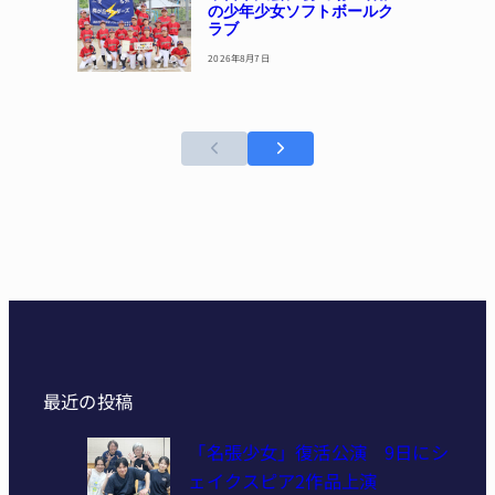
の少年少女ソフトボールク
ラブ
2026年8月7日
最近の投稿
「名張少女」復活公演 9日にシ
ェイクスピア2作品上演