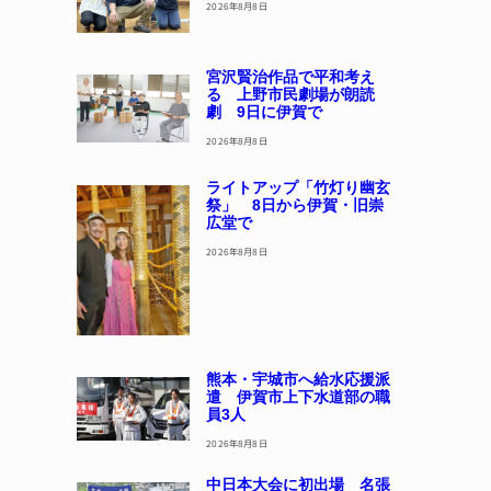
2026年8月8日
宮沢賢治作品で平和考え
る 上野市民劇場が朗読
劇 9日に伊賀で
2026年8月8日
ライトアップ「竹灯り幽玄
祭」 8日から伊賀・旧崇
広堂で
2026年8月8日
熊本・宇城市へ給水応援派
遣 伊賀市上下水道部の職
員3人
2026年8月8日
中日本大会に初出場 名張