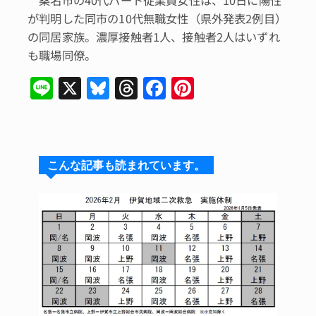
桑名市の40代パート従業員女性は、10日に陽性
が判明した同市の10代無職女性（県外発表2例目）
の同居家族。濃厚接触者1人、接触者2人はいずれ
も職場同僚。
Li
X
Bl
T
F
Pi
n
u
hr
a
n
e
e
e
c
te
s
a
e
re
こんな記事も読まれています。
k
d
b
st
y
s
o
o
k