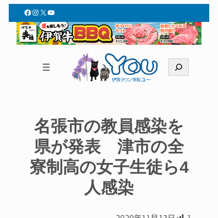
Facebook
Instagram
X
YouTube
検
索
名張市の教員感染を
県が発表 津市の全
寮制高の女子生徒ら4
人感染
2020年11月13日
1