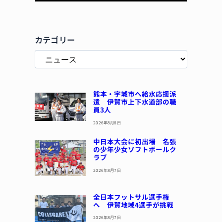
カテゴリー
熊本・宇城市へ給水応援派
遣 伊賀市上下水道部の職
員3人
2026年8月8日
中日本大会に初出場 名張
の少年少女ソフトボールク
ラブ
2026年8月7日
全日本フットサル選手権
へ 伊賀地域4選手が挑戦
2026年8月7日