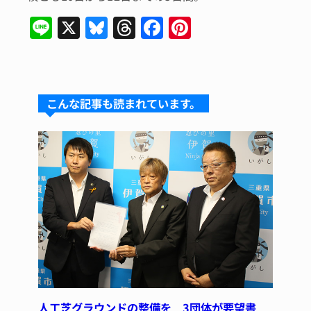
Li
X
Bl
T
F
Pi
n
u
hr
a
n
e
e
e
c
te
s
a
e
re
こんな記事も読まれています。
k
d
b
st
y
s
o
o
k
人工芝グラウンドの整備を 3団体が要望書