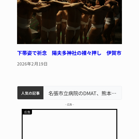
下帯姿で祈念 陽夫多神社の裸々押し 伊賀市
2026年2月19日
中学校の陶壁モニュメント 地元建設会社がボランティアで清掃 伊賀
名張市水道料金47％値上げへ 答申案、審議会で大筋まとまる
器物損壊容疑で83歳女逮捕 伊賀署
名張市立病院のDMAT、熊本地震の被災地へ 能登以来3回目の派遣
人気の記事
– 広告 –