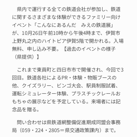
県内で運行する全ての鉄道会社が参加し、鉄道
に関するさまざまな体験ができるファミリー向け
イベント「こんなにあるんだ みえの鉄道展」
が、10月26日午前10時から午後4時まで、伊賀市
上野丸之内のハイトピア伊賀5階で開かれる。入場
無料、申し込み不要。【過去のイベントの様子
（県提供）】
これまで東員町と四日市市で開催され、今回で3
回目。鉄道各社によるPR・体験・物販ブースの
他、クイズラリー、ビンゴ大会、駅員制服試着、
運転シミュレーター体験、プラスチックレールお
もちゃの展示などを予定している。来場者には記
念品を贈る。
問い合わせは県鉄道網整備促進期成同盟会事務
局（059・224・2805＝県交通政策課内）まで。