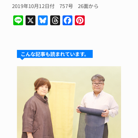
2019年10月12日付 757号 26面から
Li
X
Bl
T
F
Pi
n
u
hr
a
n
e
e
e
c
te
s
a
e
re
こんな記事も読まれています。
k
d
b
st
y
s
o
o
k