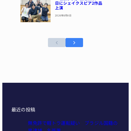
日にシェイクスピア2作品
上演
2026年8月8日
最近の投稿
無免許で軽トラ運転疑い ブラジル国籍の
男逮捕 名張署