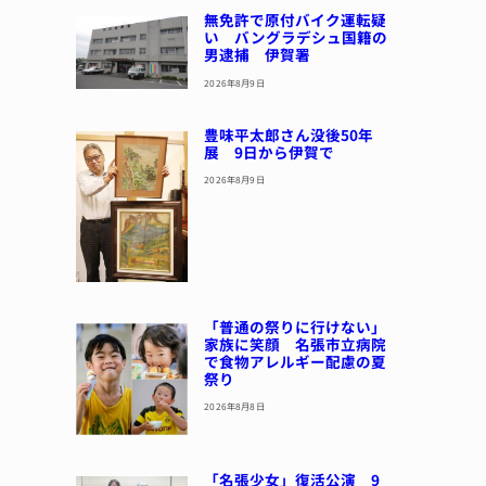
無免許で原付バイク運転疑
い バングラデシュ国籍の
男逮捕 伊賀署
2026年8月9日
豊味平太郎さん没後50年
展 9日から伊賀で
2026年8月9日
「普通の祭りに行けない」
家族に笑顔 名張市立病院
で食物アレルギー配慮の夏
祭り
2026年8月8日
「名張少女」復活公演 9