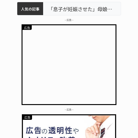
中学校の陶壁モニュメント 地元建設会社がボランティアで清掃 伊賀
名張市水道料金47％値上げへ 答申案、審議会で大筋まとまる
名張市立病院のDMAT、熊本地震の被災地へ 能登以来3回目の派遣
「息子が妊娠させた」母娘だまされ400万円詐欺被害 名張
人気の記事
– 広告 –
– 広告 –