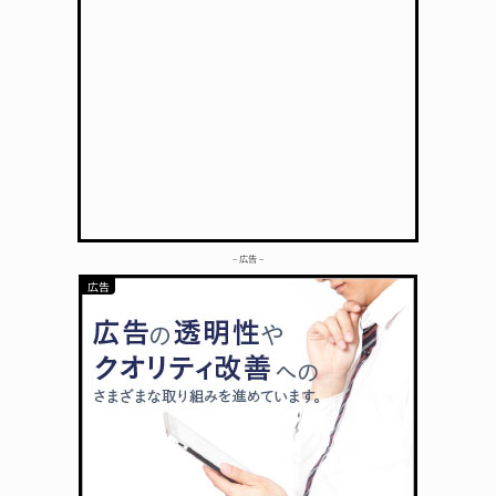
– 広告 –