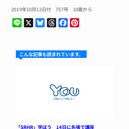
2019年10月12日付 757号 10面から
Li
X
Bl
T
F
Pi
n
u
hr
a
n
e
e
e
c
te
s
a
e
re
こんな記事も読まれています。
k
d
b
st
y
s
o
o
k
「SRHR」学ぼう 14日に名張で講座