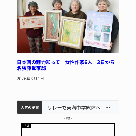
日本画の魅力知って 女性作家6人 3日から
名張藤堂家邸
2026年3月1日
中学校の陶壁モニュメント 地元建設会社がボランティアで清掃 伊賀
【インターハイ⑨】ソフトテニス ミス減らし上位狙う 近大高専
名張市立病院のDMAT、熊本地震の被災地へ 能登以来3回目の派遣
リレーで東海中学総体へ 伊賀・名張
人気の記事
– 広告 –