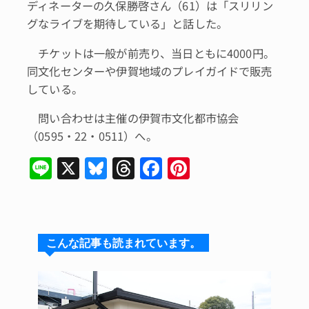
ディネーターの久保勝啓さん（61）は「スリリン
グなライブを期待している」と話した。
チケットは一般が前売り、当日ともに4000円。
同文化センターや伊賀地域のプレイガイドで販売
している。
問い合わせは主催の伊賀市文化都市協会
（0595・22・0511）へ。
Li
X
Bl
T
F
Pi
n
u
hr
a
n
e
e
e
c
te
s
a
e
re
こんな記事も読まれています。
k
d
b
st
y
s
o
o