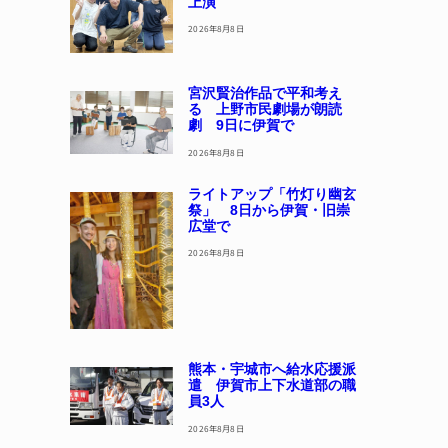
上演
2026年8月8日
宮沢賢治作品で平和考え
る 上野市民劇場が朗読
劇 9日に伊賀で
2026年8月8日
ライトアップ「竹灯り幽玄
祭」 8日から伊賀・旧崇
広堂で
2026年8月8日
熊本・宇城市へ給水応援派
遣 伊賀市上下水道部の職
員3人
2026年8月8日