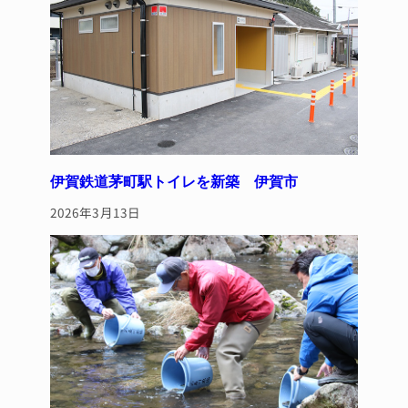
k
伊賀鉄道茅町駅トイレを新築 伊賀市
2026年3月13日