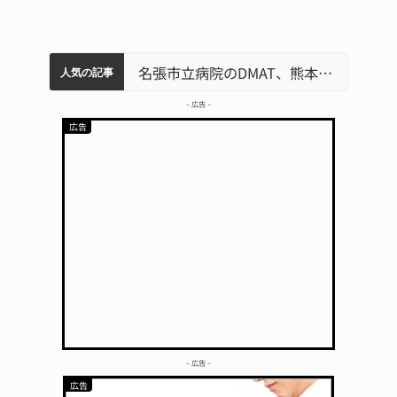
中学校の陶壁モニュメント 地元建設会社がボランティアで清掃 伊賀
名張市水道料金47％値上げへ 答申案、審議会で大筋まとまる
器物損壊容疑で83歳女逮捕 伊賀署
名張市立病院のDMAT、熊本地震の被災地へ 能登以来3回目の派遣
人気の記事
– 広告 –
– 広告 –