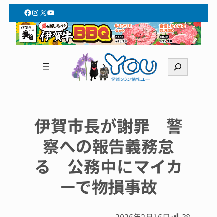
Facebook
Instagram
X
YouTube
検
索
伊賀市長が謝罪 警
察への報告義務怠
る 公務中にマイカ
ーで物損事故
2026年2月16日
38