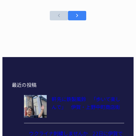
最近の投稿
軒先に鉄製風鈴 「歩いて楽し
んで」 伊賀・上野中町商店街
ウクライナ刺繍しませんか 22日に伊賀で