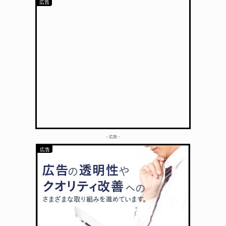
– 広告 –