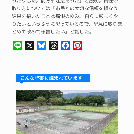
ったりした。前方不注意だった」と説明。責任の
取り方については「市民との大切な信頼を損なう
結果を招いたことは痛恨の極み。自らに厳しくや
りたいというふうに思っているので、早急に取りま
とめて改めて報告したい」と話した。
Li
X
Bl
T
F
Pi
n
u
hr
a
n
e
e
e
c
te
s
a
e
re
こんな記事も読まれています。
k
d
b
st
y
s
o
o
k