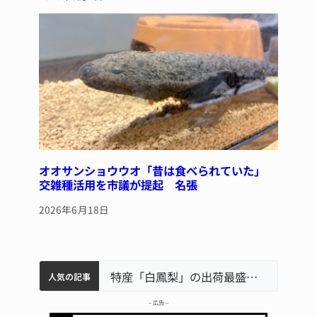
オオサンショウウオ「昔は食べられていた」
交雑種活用を市議が提起 名張
2026年6月18日
中学校の陶壁モニュメント 地元建設会社がボランティアで清掃 伊賀
名張市水道料金47％値上げへ 答申案、審議会で大筋まとまる
名張市立病院のDMAT、熊本地震の被災地へ 能登以来3回目の派遣
特産「白鳳梨」の出荷最盛期 直売所にぎわう 伊賀
人気の記事
– 広告 –