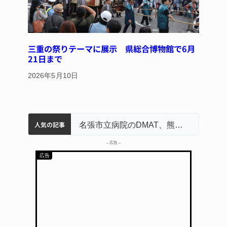
三重の祭りテーマに展示 県総合博物館で6月
21日まで
2026年5月10日
人気の記事
中学校の陶壁モニュメント 地元建設会社がボランティアで清掃 伊賀
名張市水道料金47％値上げへ 答申案、審議会で大筋まとまる
器物損壊容疑で83歳女逮捕 伊賀署
名張市立病院のDMAT、熊本地震の被災地へ 能登以来3回目の派遣
– 広告 –