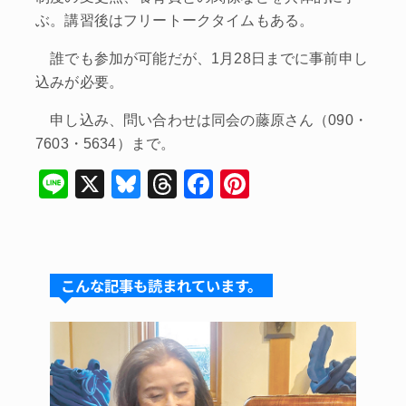
ぶ。講習後はフリートークタイムもある。
誰でも参加が可能だが、1月28日までに事前申し
込みが必要。
申し込み、問い合わせは同会の藤原さん（090・
7603・5634）まで。
Li
X
Bl
T
F
Pi
n
u
hr
a
nt
e
e
e
c
er
s
a
e
e
こんな記事も読まれています。
k
d
b
st
y
s
o
o
k