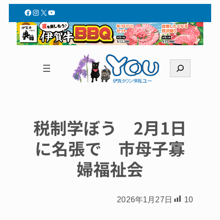
Facebook
Instagram
X
YouTube
検
索
税制学ぼう 2月1日
に名張で 市母子寡
婦福祉会
2026年1月27日
10