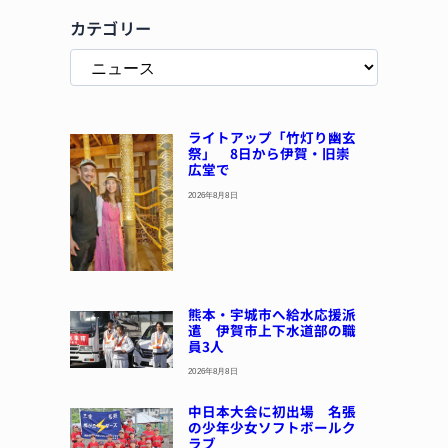
カテゴリー
ライトアップ「竹灯り幽玄
祭」 8日から伊賀・旧崇
広堂で
2026年8月8日
熊本・宇城市へ給水応援派
遣 伊賀市上下水道部の職
員3人
2026年8月8日
中日本大会に初出場 名張
の少年少女ソフトボールク
ラブ