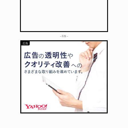
– 広告 –