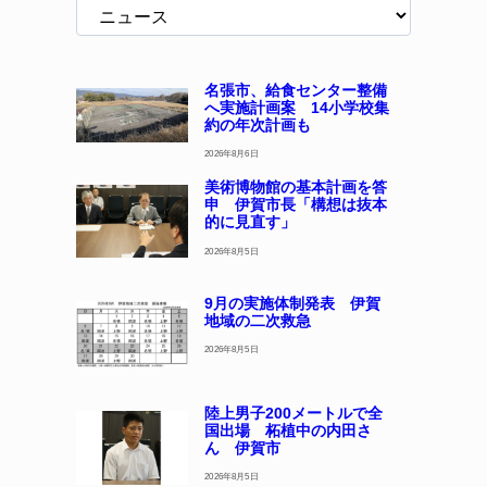
名張市、給食センター整備
へ実施計画案 14小学校集
約の年次計画も
2026年8月6日
美術博物館の基本計画を答
申 伊賀市長「構想は抜本
的に見直す」
2026年8月5日
9月の実施体制発表 伊賀
地域の二次救急
2026年8月5日
陸上男子200メートルで全
国出場 柘植中の内田さ
ん 伊賀市
2026年8月5日