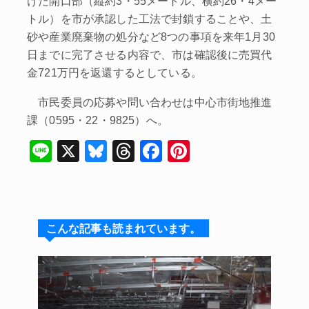
けた開口部（縦約3・55メートル、横約26・4メー
トル）を市が承認した工法で封鎖することや、土
砂や産業廃棄物の処分など8つの事項を来年1月30
日までに完了させる内容で、市は確認後に売買代
金721万円を返還するとしている。
市民委員の応募や問い合わせは中心市街地推進
課（0595・22・9825）へ。
Li
X
Bl
T
F
Pi
n
u
hr
a
nt
e
e
e
c
er
s
a
e
e
こんな記事も読まれています。
k
d
b
st
y
s
o
o
k