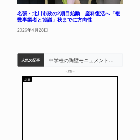
名張・北川市政の2期目始動 産科復活へ「複
数事業者と協議」秋までに方向性
2026年4月28日
名張市立病院のDMAT、熊本地震の被災地へ 能登以来3回目の派遣
【インターハイ⑨】ソフトテニス ミス減らし上位狙う 近大高専
リレーで東海中学総体へ 伊賀・名張
【インターハイ⑪】女子ホッケー 悲願の初出場、個性生かす 名張青峰
中学校の陶壁モニュメント 地元建設会社がボランティアで清掃 伊賀
人気の記事
– 広告 –