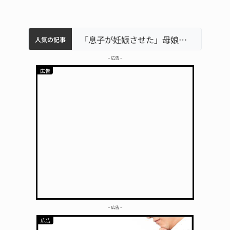
中学校の陶壁モニュメント 地元建設会社がボランティアで清掃 伊賀
名張市水道料金47％値上げへ 答申案、審議会で大筋まとまる
名張市立病院のDMAT、熊本地震の被災地へ 能登以来3回目の派遣
「息子が妊娠させた」母娘だまされ400万円詐欺被害 名張
人気の記事
– 広告 –
– 広告 –