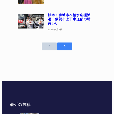
熊本・宇城市へ給水応援派
遣 伊賀市上下水道部の職
員3人
2026年8月8日
最近の投稿