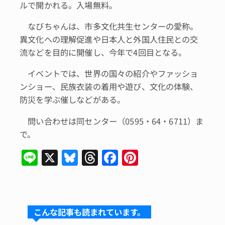
ルで開かれる。入場無料。
なびちゃんは、市多文化共生センターの愛称。
異文化への理解促進や日本人と外国人住民との交
流などを目的に開催し、今年で4回目となる。
イベントでは、世界の国々の紹介やファッショ
ンショー、民族衣装の着用や遊び、文化の体験、
防災を学ぶ催しなどがある。
問い合わせは同センター（0595・64・6711）ま
で。
Li
X
Bl
T
F
Pi
n
u
hr
a
n
e
e
e
c
te
s
a
e
re
こんな記事も読まれています。
k
d
b
st