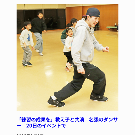
y
s
o
o
k
「練習の成果を」教え子と共演 名張のダンサ
ー 20日のイベントで