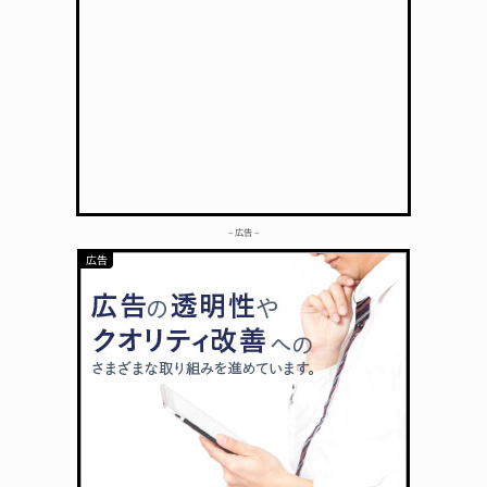
– 広告 –