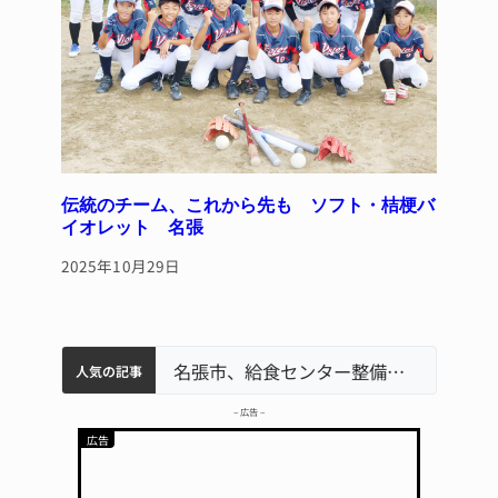
伝統のチーム、これから先も ソフト・桔梗バ
イオレット 名張
2025年10月29日
リレーで東海中学総体へ 伊賀・名張
中学校の陶壁モニュメント 地元建設会社がボランティアで清掃 伊賀
【インターハイ⑨】ソフトテニス ミス減らし上位狙う 近大高専
名張市立病院のDMAT、熊本地震の被災地へ 能登以来3回目の派遣
名張市、給食センター整備へ実施計画案 14小学校集約の年次計画も
人気の記事
– 広告 –