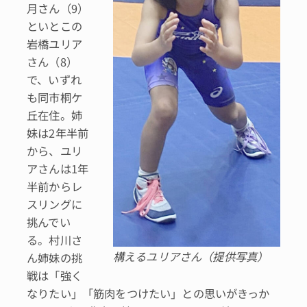
月さん（9）
といとこの
岩橋ユリア
さん（8）
で、いずれ
も同市桐ケ
丘在住。姉
妹は2年半前
から、ユリ
アさんは1年
半前からレ
スリングに
挑んでい
る。村川さ
構えるユリアさん（提供写真）
ん姉妹の挑
戦は「強く
なりたい」「筋肉をつけたい」との思いがきっか