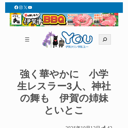
Facebook
Instagram
X
YouTube
検
索
強く華やかに 小学
生レスラー3人、神社
の舞も 伊賀の姉妹
といとこ
2025年10月12日
42