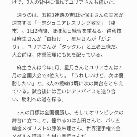
けで、2人の背中に憧れてユリアさんも続いた。
通うのは、五輪3連覇の吉田沙保里さんの実家が
運営する「一志ジュニアレスリング教室」（津
市）。1日2時間、ほぼ毎日練習を重ねる。得意技
は麻生さんが「首投げ」、星月さんが「がぶ
り」、ユリアさんが「タックル」と三者三様だ。
大会前は、体重管理にも気を配っている。
麻生さんは今年1月、星月さんとユリアさんは7
月の全国大会で3位入り。「うれしいけど、次は優
勝したい」と、3人の視線は既に次の舞台をとらえ
ている。試合後には互いにアドバイスを送り合
い、勝利への道を探る。
3人の目標は全国優勝し、そしてオリンピックの
舞台に立つこと。憧れるのは吉田さんと、パリ五
輪金メダリストの藤波朱理さん、世界選手権で金
メダルを獲得した村山春菜さんだ。