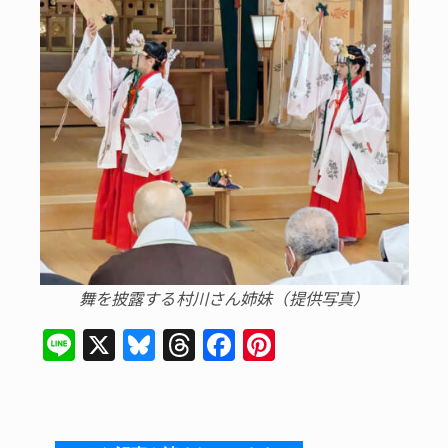
舞を披露する村川さん姉妹（提供写真）
Li
X
Bl
T
F
Pi
n
u
hr
a
n
e
e
e
c
te
s
a
e
re