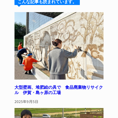
こんな記事も読まれています。
k
d
b
st
y
s
o
o
k
大型壁画、堆肥絵の具で 食品廃棄物リサイク
ル 伊賀・島ヶ原の工場
2025年9月5日