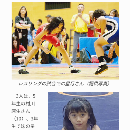
レスリングの試合での星月さん（提供写真）
3人は、5
年生の村川
麻生さん
（10）、3年
生で妹の星