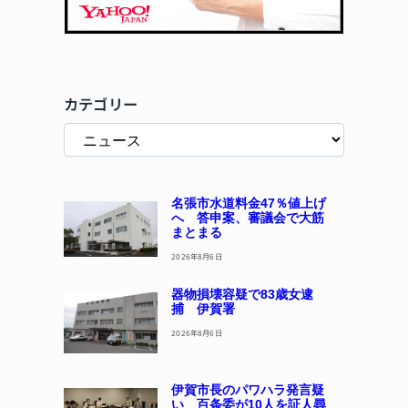
カテゴリー
名張市水道料金47％値上げ
へ 答申案、審議会で大筋
まとまる
2026年8月6日
器物損壊容疑で83歳女逮
捕 伊賀署
2026年8月6日
伊賀市長のパワハラ発言疑
い 百条委が10人を証人尋