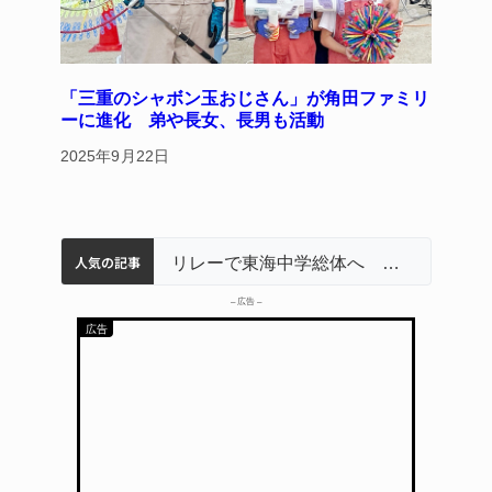
「三重のシャボン玉おじさん」が角田ファミリ
ーに進化 弟や長女、長男も活動
2025年9月22日
人気の記事
名張市立病院のDMAT、熊本地震の被災地へ 能登以来3回目の派遣
中学校の陶壁モニュメント 地元建設会社がボランティアで清掃 伊賀
【インターハイ⑨】ソフトテニス ミス減らし上位狙う 近大高専
リレーで東海中学総体へ 伊賀・名張
– 広告 –