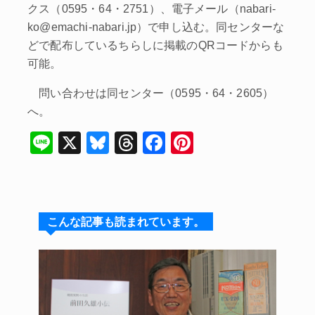
クス（0595・64・2751）、電子メール（nabari-
ko@emachi-nabari.jp）で申し込む。同センターな
どで配布しているちらしに掲載のQRコードからも
可能。
問い合わせは同センター（0595・64・2605）
へ。
Li
X
Bl
T
F
Pi
n
u
hr
a
nt
e
e
e
c
er
s
a
e
e
こんな記事も読まれています。
k
d
b
st
y
s
o
o
k