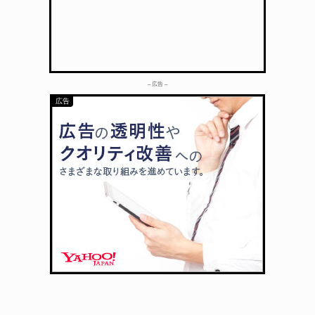
– 広告 –