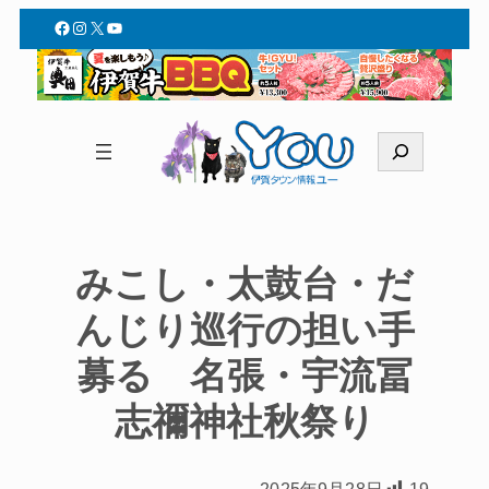
Facebook
Instagram
X
YouTube
検
索
みこし・太鼓台・だ
んじり巡行の担い手
募る 名張・宇流冨
志禰神社秋祭り
2025年9月28日
19