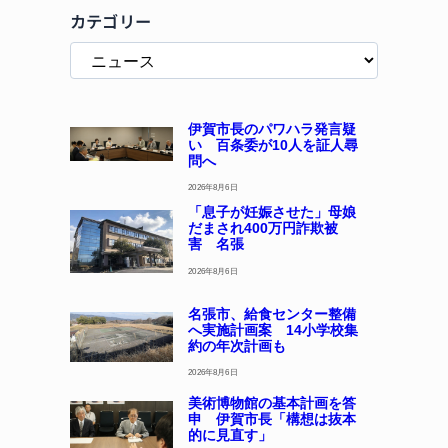
カテゴリー
伊賀市長のパワハラ発言疑
い 百条委が10人を証人尋
問へ
2026年8月6日
「息子が妊娠させた」母娘
だまされ400万円詐欺被
害 名張
2026年8月6日
名張市、給食センター整備
へ実施計画案 14小学校集
約の年次計画も
2026年8月6日
美術博物館の基本計画を答
申 伊賀市長「構想は抜本
的に見直す」