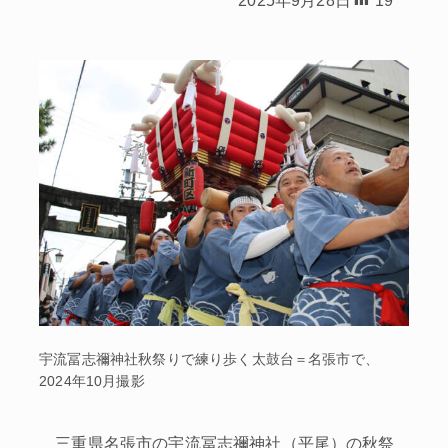
宇流冨志禰神社秋祭りで練り歩く太鼓台＝名張市で、
2024年10月撮影
三重県名張市の宇流冨志禰神社（平尾）の秋祭