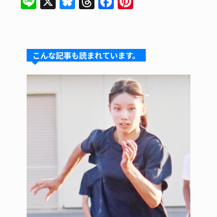
Li
X
Bl
T
F
Pi
n
u
hr
a
nt
e
e
e
c
er
s
a
e
e
こんな記事も読まれています。
k
d
b
st
y
s
o
o
k