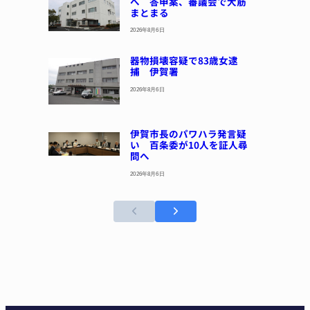
へ 答申案、審議会で大筋
まとまる
2026年8月6日
器物損壊容疑で83歳女逮
捕 伊賀署
2026年8月6日
伊賀市長のパワハラ発言疑
い 百条委が10人を証人尋
問へ
2026年8月6日