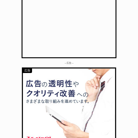
– 広告 –