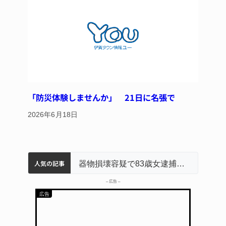
「防災体験しませんか」 21日に名張で
2026年6月18日
人気の記事
名張市立病院のDMAT、熊本地震の被災地へ 能登以来3回目の派遣
中学校の陶壁モニュメント 地元建設会社がボランティアで清掃 伊賀
名張市水道料金47％値上げへ 答申案、審議会で大筋まとまる
器物損壊容疑で83歳女逮捕 伊賀署
「息子が妊娠させた」母娘だまされ400万円詐欺被害 名張
– 広告 –