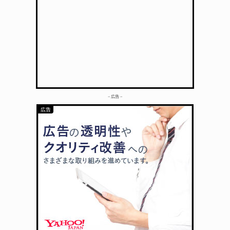
– 広告 –