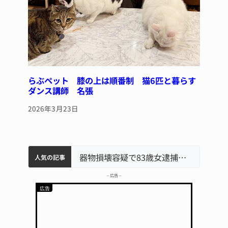
らぶペット 膝の上は順番制 猫6匹と暮らす
ダンス講師 名張
2026年3月23日
中学校の陶壁モニュメント 地元建設会社がボランティアで清掃 伊賀
名張市水道料金47％値上げへ 答申案、審議会で大筋まとまる
名張市立病院のDMAT、熊本地震の被災地へ 能登以来3回目の派遣
器物損壊容疑で83歳女逮捕 伊賀署
人気の記事
– 広告 –