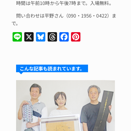
時間は午前10時から午後7時まで。入場無料。
問い合わせは平野さん（090・1956・0422）ま
で。
Li
X
Bl
T
F
Pi
n
u
hr
a
n
e
e
e
c
te
s
a
e
re
こんな記事も読まれています。
k
d
b
st
y
s
o
o
k