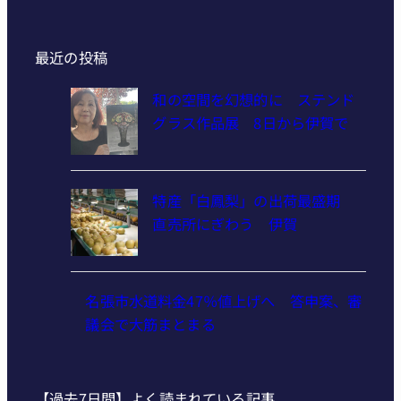
最近の投稿
和の空間を幻想的に ステンド
グラス作品展 8日から伊賀で
特産「白鳳梨」の出荷最盛期
直売所にぎわう 伊賀
名張市水道料金47％値上げへ 答申案、審
議会で大筋まとまる
【過去7日間】よく読まれている記事