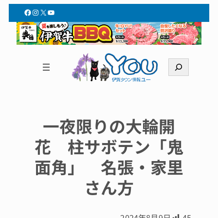
Facebook
Instagram
X
YouTube
検
索
一夜限りの大輪開
花 柱サボテン「鬼
面角」 名張・家里
さん方
2024年8月9日
45