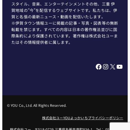
スタイル、音楽、エンターテインメントその他、三重 伊
賀地域の"今"を配信するウェブサイトです。私たちは、伊
賀と名張の最新ニュース・動画を配信いたします。
※伊賀タウン情報ユーに掲載の記事・写真・図表等の無断
転載を禁じます。すべての内容は日本の著作権法並びに国
際条約により保護されています。著作権は株式会社ユーま
たはその情報提供者に属します。
Facebook
Instagram
X
YouTube
© YOU Co., Ltd. All Rights Reserved.
株式会社ユー
YOUよっかいち
プライバシーポリシー
株式会社ユー 〒518-0729 三重県名張市南町834-1 Tel： 0595-62-