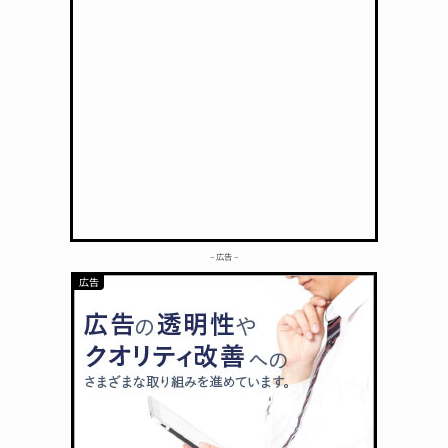
– 広告 –