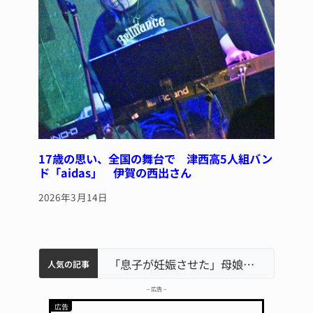
17歳の思い、全国の舞台で 津西高5人組バン
ド「aidas」 伊賀の西出さん
2026年3月14日
中学校の陶壁モニュメント 地元建設会社がボランティアで清掃 伊賀
名張市水道料金47％値上げへ 答申案、審議会で大筋まとまる
名張市立病院のDMAT、熊本地震の被災地へ 能登以来3回目の派遣
「息子が妊娠させた」母娘だまされ400万円詐欺被害 名張
人気の記事
– 広告 –