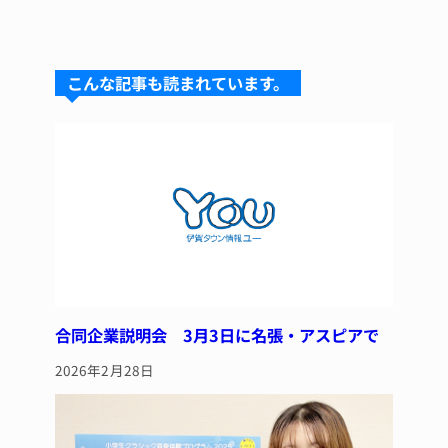
n
u
hr
a
n
e
e
e
c
te
s
a
e
re
こんな記事も読まれています。
k
d
b
st
y
s
o
o
k
合同企業説明会 3月3日に名張・アスピアで
2026年2月28日