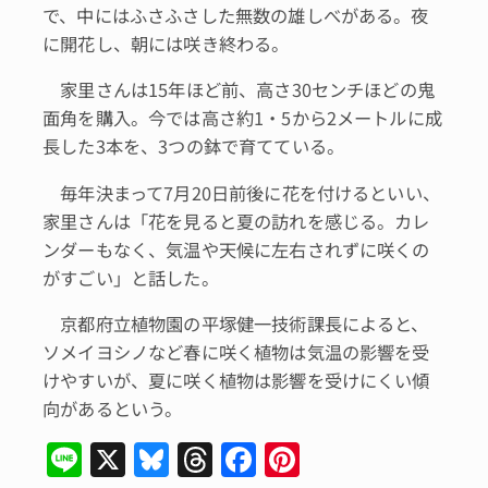
で、中にはふさふさした無数の雄しべがある。夜
に開花し、朝には咲き終わる。
家里さんは15年ほど前、高さ30センチほどの鬼
面角を購入。今では高さ約1・5から2メートルに成
長した3本を、3つの鉢で育てている。
毎年決まって7月20日前後に花を付けるといい、
家里さんは「花を見ると夏の訪れを感じる。カレ
ンダーもなく、気温や天候に左右されずに咲くの
がすごい」と話した。
京都府立植物園の平塚健一技術課長によると、
ソメイヨシノなど春に咲く植物は気温の影響を受
けやすいが、夏に咲く植物は影響を受けにくい傾
向があるという。
Li
X
Bl
T
F
Pi