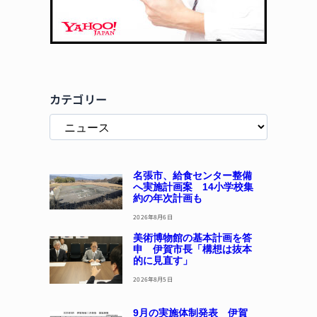
カテゴリー
名張市、給食センター整備
へ実施計画案 14小学校集
約の年次計画も
2026年8月6日
美術博物館の基本計画を答
申 伊賀市長「構想は抜本
的に見直す」
2026年8月5日
9月の実施体制発表 伊賀