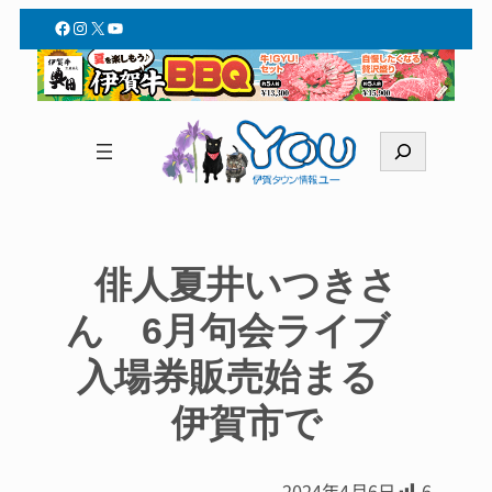
Facebook
Instagram
X
YouTube
検
索
俳人夏井いつきさ
ん 6月句会ライブ
入場券販売始まる
伊賀市で
2024年4月6日
6