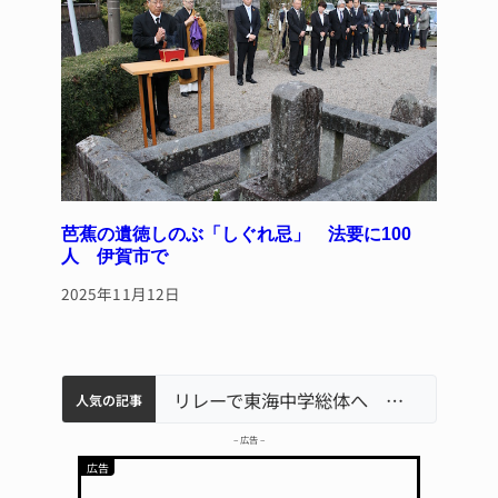
芭蕉の遺徳しのぶ「しぐれ忌」 法要に100
人 伊賀市で
2025年11月12日
中学校の陶壁モニュメント 地元建設会社がボランティアで清掃 伊賀
【インターハイ⑨】ソフトテニス ミス減らし上位狙う 近大高専
名張市立病院のDMAT、熊本地震の被災地へ 能登以来3回目の派遣
リレーで東海中学総体へ 伊賀・名張
人気の記事
– 広告 –