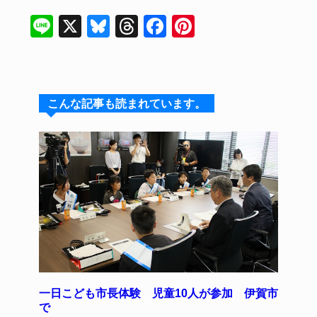
Li
X
Bl
T
F
Pi
n
u
hr
a
n
e
e
e
c
te
s
a
e
re
こんな記事も読まれています。
k
d
b
st
y
s
o
o
k
一日こども市長体験 児童10人が参加 伊賀市
で