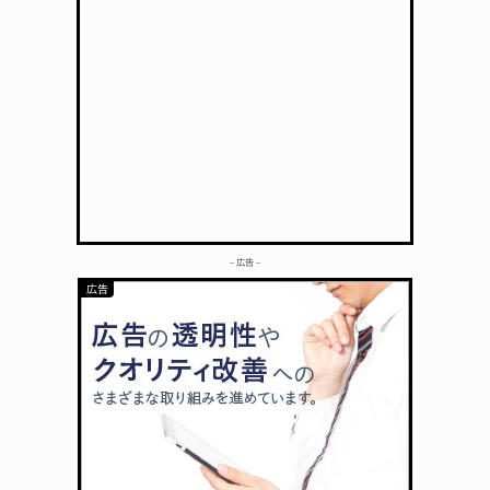
– 広告 –