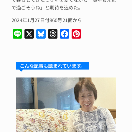
で過ごそうね」と期待を込めた。
2024年1月27日付860号21面から
Li
X
Bl
T
F
Pi
n
u
hr
a
n
e
e
e
c
te
s
a
e
re
こんな記事も読まれています。
k
d
b
st
y
s
o
o
k