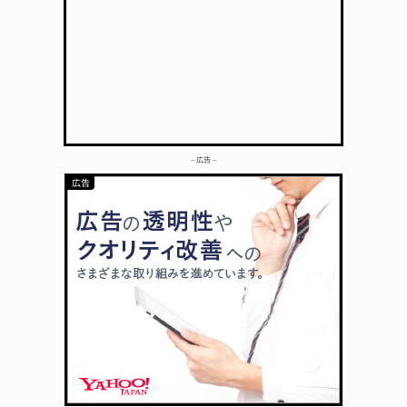
– 広告 –