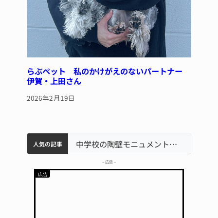
らぶペット 私のかけがえのないパートナー
伊賀・上田さん
2026年2月19日
名張市水道料金47％値上げへ 答申案、審議会で大筋まとまる
器物損壊容疑で83歳女逮捕 伊賀署
中学校の陶壁モニュメント 地元建設会社がボランティアで清掃 伊賀
人気の記事
– 広告 –