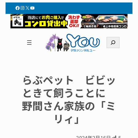
Facebook
Instagram
X
YouTube
検
索
らぶペット ビビッ
ときて飼うことに
野間さん家族の「ミ
リィ」
2024年2月16日
5