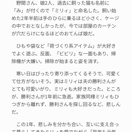
野間さん、娘2人、過去に飼った猫も名前に
「み」が付くので「ミリィ」と命名した。飼い始
めた2年半前は手のひらに乗るほど小さく、ケージ
の中でおとなしかったが、今では部屋のカーテン
が穴だらけになるほどのおてんば娘だ。
ひもや袋など「荷づくり系アイテム」が大好き
でよく遊ぶ。反面、「ビビリ」な一面もあり、掃
除機が大嫌い。掃除が始まると姿を消す。
寒い日はぴったり寄り添ってくるそうで、可愛く
て仕方がないそう。実はミリィは夫の勝利さんが
とても可愛いがり、ミリィも大好きだった。ところ
が、勝利さんが1年前に急逝。家族同様ミリィもひ
つぎから離れず、勝利さんを探し回るなど、悲しん
だ。
この1年、悲しみを分かち合い、互いに支え合っ
て暮らしてきたミリィを愛でながら「辰年も元気