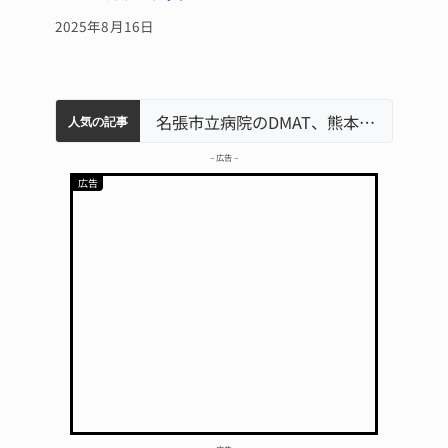
2025年8月16日
中学校の陶壁モニュメント 地元建設会社がボランティアで清掃 伊賀
名張市水道料金47％値上げへ 答申案、審議会で大筋まとまる
器物損壊容疑で83歳女逮捕 伊賀署
名張市立病院のDMAT、熊本地震の被災地へ 能登以来3回目の派遣
「息子が妊娠させた」母娘だまされ400万円詐欺被害 名張
人気の記事
– 広告 –