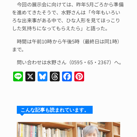
今回の展示会に向けては、昨年5月ごろから準備
を進めてきたそうで、水野さんは「今年もいろい
ろな出来事がある中で、ひな人形を見てほっこり
した気持ちになってもらえたら」と語った。
時間は午前10時から午後5時（最終日は同1時）
まで。
問い合わせは水野さん（0595・65・2367）へ。
Li
X
Bl
T
F
Pi
n
u
hr
a
n
e
e
e
c
te
s
a
e
re
こんな記事も読まれています。
k
d
b
st
y
s
o
o