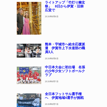
ライトアップ「竹灯り幽玄
祭」 8日から伊賀・旧崇
広堂で
2026年8月8日
熊本・宇城市へ給水応援派
遣 伊賀市上下水道部の職
員3人
2026年8月8日
中日本大会に初出場 名張
の少年少女ソフトボールク
ラブ
2026年8月7日
全日本フットサル選手権
へ 伊賀地域4選手が挑戦
2026年8月7日