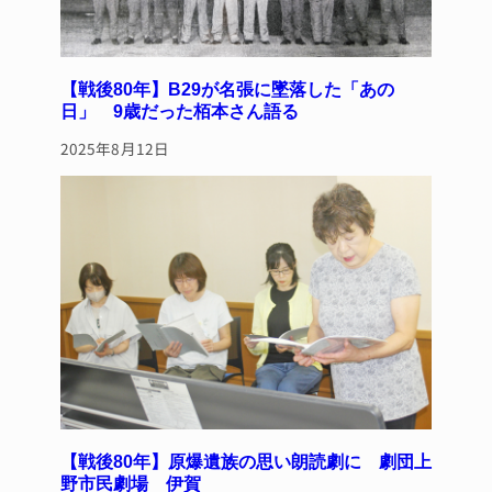
【戦後80年】B29が名張に墜落した「あの
日」 9歳だった栢本さん語る
2025年8月12日
【戦後80年】原爆遺族の思い朗読劇に 劇団上
野市民劇場 伊賀