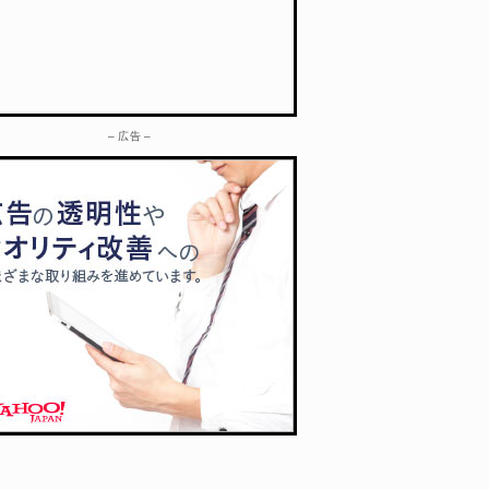
– 広告 –