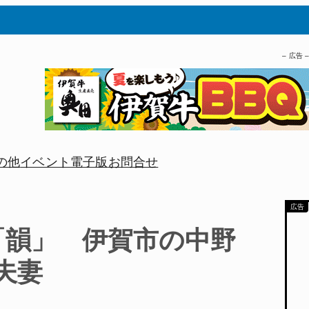
– 広告 
の他
イベント
電子版
お問合せ
「韻」 伊賀市の中野
夫妻