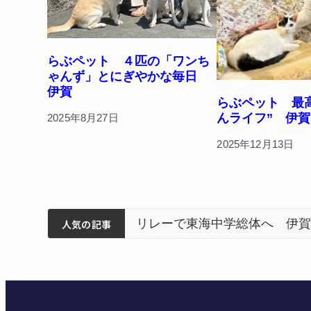
らぶペット ４匹の「ワンち
ゃんず」とにぎやかな毎日
伊賀
らぶペット 最
んライフ” 伊賀
2025年8月27日
2025年12月13日
ティアで清掃 伊賀
以来3回目の派遣
狙う 近大高専
人気の記事