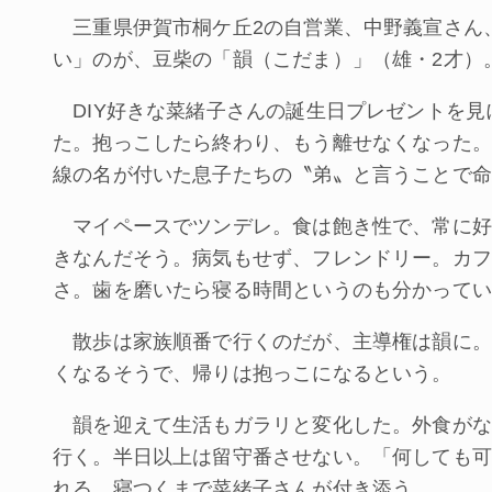
三重県伊賀市桐ケ丘2の自営業、中野義宣さん
い」のが、豆柴の「韻（こだま）」（雄・2才）
DIY好きな菜緒子さんの誕生日プレゼントを見
た。抱っこしたら終わり、もう離せなくなった。
線の名が付いた息子たちの〝弟〟と言うことで命
マイペースでツンデレ。食は飽き性で、常に好
きなんだそう。病気もせず、フレンドリー。カフ
さ。歯を磨いたら寝る時間というのも分かってい
散歩は家族順番で行くのだが、主導権は韻に。
くなるそうで、帰りは抱っこになるという。
韻を迎えて生活もガラリと変化した。外食がな
行く。半日以上は留守番させない。「何しても可
れる。寝つくまで菜緒子さんが付き添う。