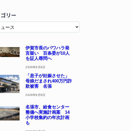
テゴリー
伊賀市長のパワハラ発
言疑い 百条委が10人
を証人尋問へ
2026年8月6日
「息子が妊娠させた」
母娘だまされ400万円詐
欺被害 名張
2026年8月6日
名張市、給食センター
整備へ実施計画案 14
小学校集約の年次計画
も