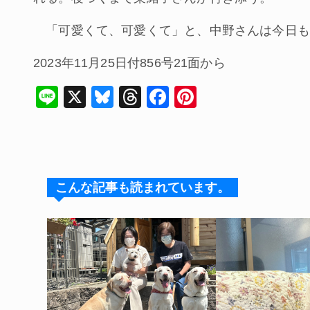
「可愛くて、可愛くて」と、中野さんは今日も
2023年11月25日付856号21面から
Li
X
Bl
T
F
Pi
n
u
hr
a
nt
e
e
e
c
er
s
a
e
e
k
d
b
st
こんな記事も読まれています。
y
s
o
o
k