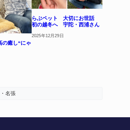
らぶペット 大切にお世話
初の越冬へ 宇陀・西浦さん
2025年12月29日
高の癒し“にゃ
【インターハイ⑪】女子ホッケー 悲願の初出場、個性生かす 名張青峰