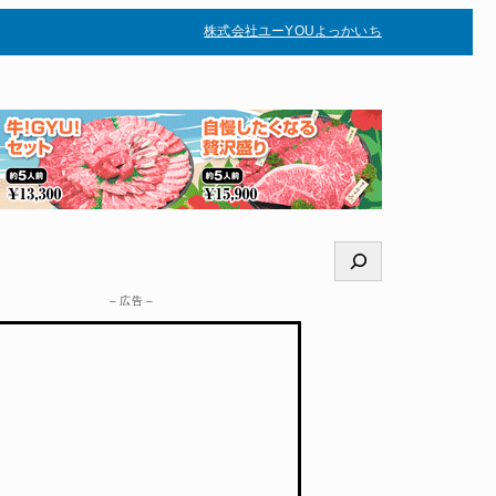
株式会社ユー
YOUよっかいち
–
検
索
– 広告 –