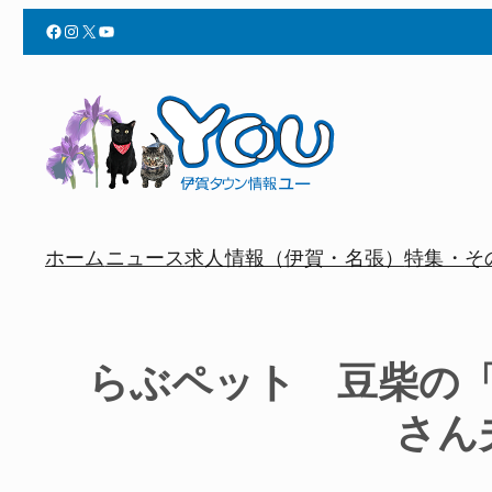
Facebook
Instagram
X
YouTube
ホーム
ニュース
求人情報（伊賀・名張）
特集・そ
らぶペット 豆柴の
さん