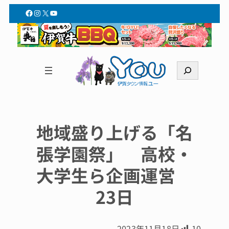
Facebook
Instagram
X
YouTube
検
索
地域盛り上げる「名
張学園祭」 高校・
大学生ら企画運営
23日
2023年11月18日
10