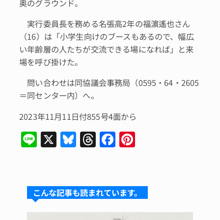
奥のグラウンド。
実行委員長を務める名張高2年の福濵遙也さん
（16）は「小学生向けのブースもあるので、幅広
い年齢層の人たちが交流できる場になれば」と来
場を呼び掛けた。
問い合わせは同協議会事務局（0595・64・2605
＝同センター内）へ。
2023年11月11日付855号4面から
Li
X
Bl
T
F
Pi
n
u
hr
a
n
e
e
e
c
te
s
a
e
re
こんな記事も読まれています。
k
d
b
st
y
s
o