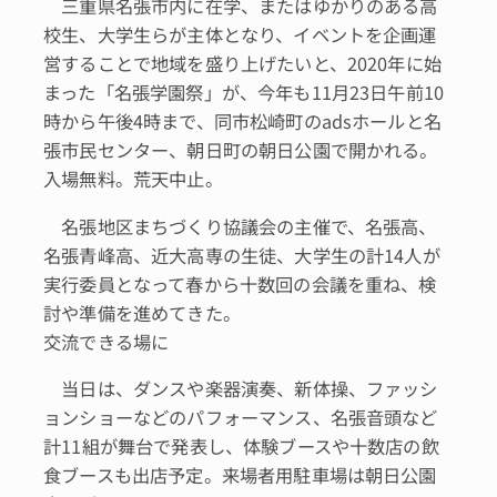
三重県名張市内に在学、またはゆかりのある高
校生、大学生らが主体となり、イベントを企画運
営することで地域を盛り上げたいと、2020年に始
まった「名張学園祭」が、今年も11月23日午前10
時から午後4時まで、同市松崎町のadsホールと名
張市民センター、朝日町の朝日公園で開かれる。
入場無料。荒天中止。
名張地区まちづくり協議会の主催で、名張高、
名張青峰高、近大高専の生徒、大学生の計14人が
実行委員となって春から十数回の会議を重ね、検
討や準備を進めてきた。
交流できる場に
当日は、ダンスや楽器演奏、新体操、ファッシ
ョンショーなどのパフォーマンス、名張音頭など
計11組が舞台で発表し、体験ブースや十数店の飲
食ブースも出店予定。来場者用駐車場は朝日公園