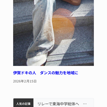
伊賀ドキの人 ダンスの魅力を地域に
2026年2月15日
中学校の陶壁モニュメント 地元建設会社がボランティアで清掃 伊賀
【インターハイ⑨】ソフトテニス ミス減らし上位狙う 近大高専
名張市立病院のDMAT、熊本地震の被災地へ 能登以来3回目の派遣
リレーで東海中学総体へ 伊賀・名張
名張市、給食センター整備へ実施計画案 14小学校集約の年次計画も
人気の記事