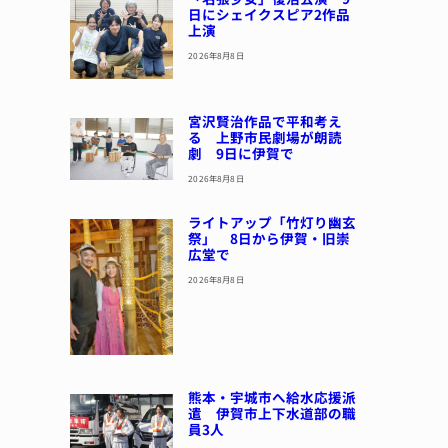
日にシェイクスピア2作品
上演
2026年8月8日
宮沢賢治作品で平和考え
る 上野市民劇場が朗読
劇 9日に伊賀で
2026年8月8日
ライトアップ「竹灯り幽玄
祭」 8日から伊賀・旧崇
広堂で
2026年8月8日
熊本・宇城市へ給水応援派
遣 伊賀市上下水道部の職
員3人