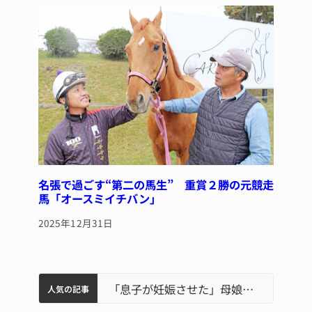
名張で過ごす“第二の馬生” 重賞２勝の元競走
馬「オースミイチバン」
2025年12月31日
中学校の陶壁モニュメント 地元建設会社がボランティアで清掃 伊賀
名張市水道料金47％値上げへ 答申案、審議会で大筋まとまる
名張市立病院のDMAT、熊本地震の被災地へ 能登以来3回目の派遣
「息子が妊娠させた」母娘だまされ400万円詐欺被害 名張
人気の記事