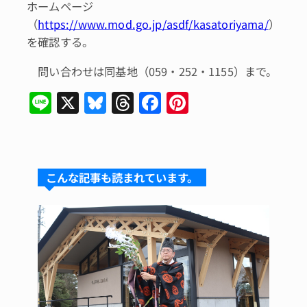
ホームページ
（
https://www.mod.go.jp/asdf/kasatoriyama/
）
を確認する。
問い合わせは同基地（059・252・1155）まで。
Li
X
Bl
T
F
Pi
n
u
hr
a
n
e
e
e
c
te
s
a
e
re
こんな記事も読まれています。
k
d
b
st
y
s
o
o
k