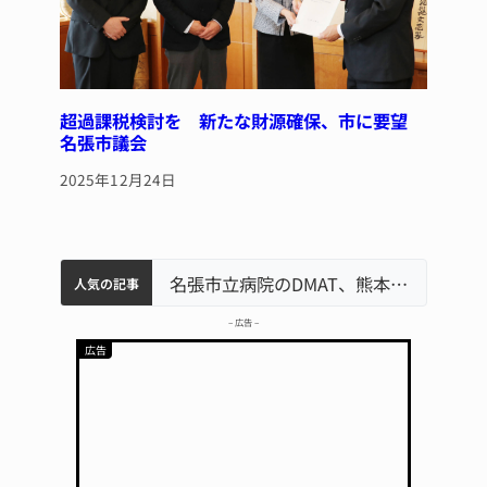
超過課税検討を 新たな財源確保、市に要望
名張市議会
2025年12月24日
中学校の陶壁モニュメント 地元建設会社がボランティアで清掃 伊賀
名張市水道料金47％値上げへ 答申案、審議会で大筋まとまる
器物損壊容疑で83歳女逮捕 伊賀署
名張市立病院のDMAT、熊本地震の被災地へ 能登以来3回目の派遣
人気の記事
– 広告 –