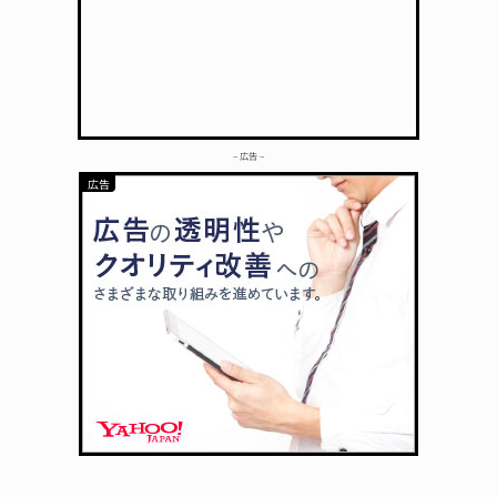
– 広告 –