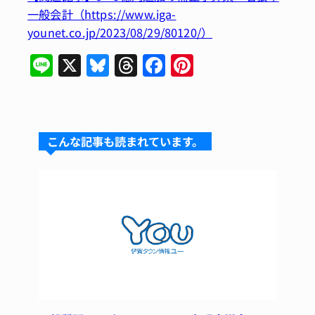
一般会計（https://www.iga-
younet.co.jp/2023/08/29/80120/）
Li
X
Bl
T
F
Pi
n
u
hr
a
n
e
e
e
c
te
s
a
e
re
こんな記事も読まれています。
k
d
b
st
y
s
o
o
k