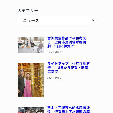
カテゴリー
宮沢賢治作品で平和考え
る 上野市民劇場が朗読
劇 9日に伊賀で
2026年8月8日
ライトアップ「竹灯り幽玄
祭」 8日から伊賀・旧崇
広堂で
2026年8月8日
熊本・宇城市へ給水応援派
遣 伊賀市上下水道部の職