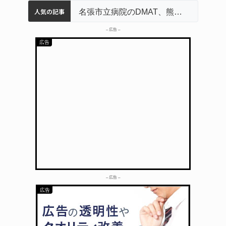
人気の記事
中学校の陶壁モニュメント 地元建設会社がボランティアで清掃 伊賀
名張市水道料金47％値上げへ 答申案、審議会で大筋まとまる
器物損壊容疑で83歳女逮捕 伊賀署
名張市立病院のDMAT、熊本地震の被災地へ 能登以来3回目の派遣
– 広告 –
– 広告 –