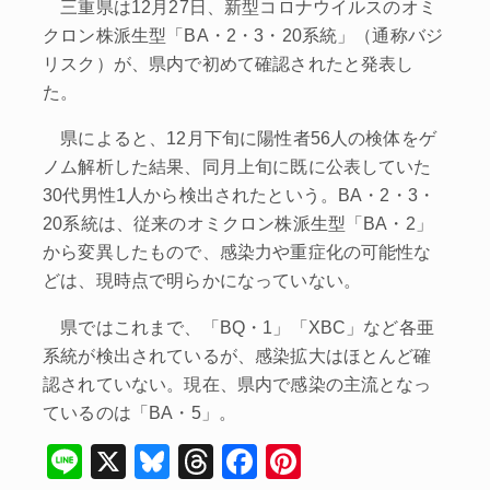
三重県は12月27日、新型コロナウイルスのオミ
クロン株派生型「BA・2・3・20系統」（通称バジ
リスク）が、県内で初めて確認されたと発表し
た。
県によると、12月下旬に陽性者56人の検体をゲ
ノム解析した結果、同月上旬に既に公表していた
30代男性1人から検出されたという。BA・2・3・
20系統は、従来のオミクロン株派生型「BA・2」
から変異したもので、感染力や重症化の可能性な
どは、現時点で明らかになっていない。
県ではこれまで、「BQ・1」「XBC」など各亜
系統が検出されているが、感染拡大はほとんど確
認されていない。現在、県内で感染の主流となっ
ているのは「BA・5」。
Li
X
Bl
T
F
Pi