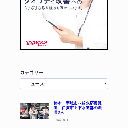
カテゴリー
熊本・宇城市へ給水応援派
遣 伊賀市上下水道部の職
員3人
2026年8月8日