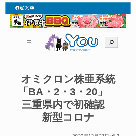
Facebook
Instagram
X
YouTube
検
索
オミクロン株亜系統
「BA・2・3・20」
三重県内で初確認
新型コロナ
2022年12月27日
2