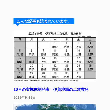
n
u
hr
a
nt
e
e
e
c
er
s
a
e
e
こんな記事も読まれています。
k
d
b
st
y
s
o
o
k
10月の実施体制発表 伊賀地域の二次救急
2025年9月5日