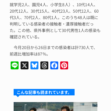
就学児2人、園児4人、小学生8人）、10代14人、
20代12人、30代15人、40代23人、50代12人、60
代3人、70代2人、80代1人。このうち48人は既に
判明している感染者の接触者・濃厚接触者だっ
た。この他、県外事例として30代男性1人の感染も
確認されている。
今月20日から26日までの感染者は計730人で、
前週比増加率は87％。
Li
X
Bl
T
F
Pi
n
u
hr
a
n
e
e
e
c
te
s
a
e
re
こんな記事も読まれています。
k
d
b
st
y
s
o