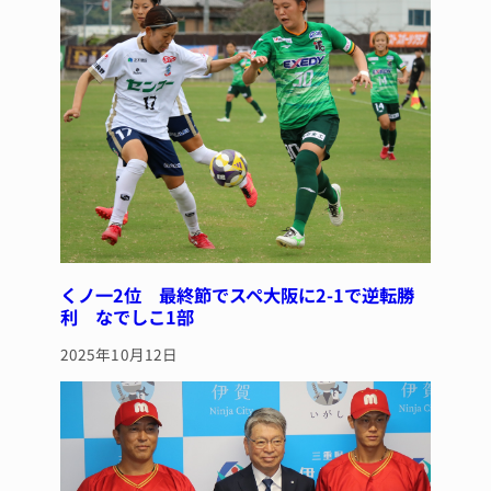
o
k
くノ一2位 最終節でスペ大阪に2-1で逆転勝
利 なでしこ1部
2025年10月12日