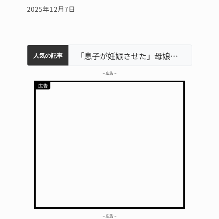
2025年12月7日
中学校の陶壁モニュメント 地元建設会社がボランティアで清掃 伊賀
「息子が妊娠させた」母娘だまされ400万円詐欺被害 名張
器物損壊容疑で83歳女逮捕 伊賀署
名張市立病院のDMAT、熊本地震の被災地へ 能登以来3回目の派遣
名張市水道料金47％値上げへ 答申案、審議会で大筋まとまる
人気の記事
– 広告 –
– 広告 –