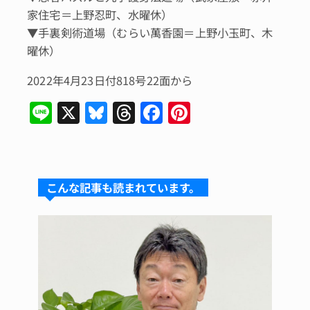
家住宅＝上野忍町、水曜休）
▼手裏剣術道場（むらい萬香園＝上野小玉町、木
曜休）
2022年4月23日付818号22面から
Li
X
Bl
T
F
Pi
n
u
hr
a
n
e
e
e
c
te
s
a
e
re
こんな記事も読まれています。
k
d
b
st
y
s
o
o
k