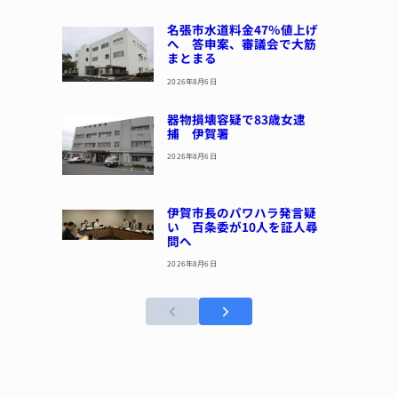
名張市水道料金47％値上げ
へ 答申案、審議会で大筋
まとまる
2026年8月6日
器物損壊容疑で83歳女逮
捕 伊賀署
2026年8月6日
伊賀市長のパワハラ発言疑
い 百条委が10人を証人尋
問へ
2026年8月6日