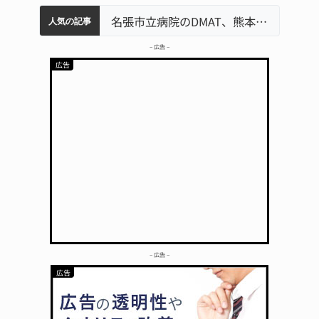
中学校の陶壁モニュメント 地元建設会社がボランティアで清掃 伊賀
名張市水道料金47％値上げへ 答申案、審議会で大筋まとまる
名張市立病院のDMAT、熊本地震の被災地へ 能登以来3回目の派遣
人気の記事
– 広告 –
– 広告 –