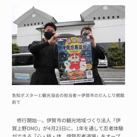
告知ポスターと観光協会の担当者＝伊賀市のだんじり開館
前で
修行開始―。伊賀市の観光地域づくり法人「伊
賀上野DMO」が4月23日に、1年を通して忍者体験
ができる「心・技・体 伊賀忍者道場」をオープ