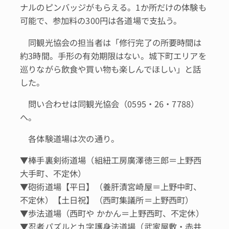
ナルのピンバッジがもらえる。1か所だけの体験も
可能で、参加料の300円は各道場で支払う。
同観光協会の担当者は「修行完了の所要時間は
約3時間。手形の有効期限はない。城下町エリアを
巡りながら飲食や買い物も楽しんでほしい」と話
した。
問い合わせは同観光協会（0595・26・7788）
へ。
各体験道場は次の通り。
▼棒手裏剣術道場（組紐工房廣澤徳三郎＝上野西
大手町、不定休）
▼砲術道場【平日】（養肝漬宮崎屋＝上野中町、
不定休）【土日祝】（西町集議所＝上野西町）
▼歩法道場（西町や かかん＝上野西町、不定休）
▼忍者パズルと九字護身法道場（武家屋敷・赤井