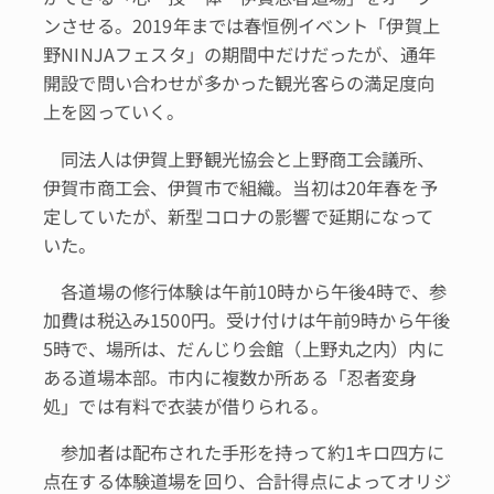
ンさせる。2019年までは春恒例イベント「伊賀上
野NINJAフェスタ」の期間中だけだったが、通年
開設で問い合わせが多かった観光客らの満足度向
上を図っていく。
同法人は伊賀上野観光協会と上野商工会議所、
伊賀市商工会、伊賀市で組織。当初は20年春を予
定していたが、新型コロナの影響で延期になって
いた。
各道場の修行体験は午前10時から午後4時で、参
加費は税込み1500円。受け付けは午前9時から午後
5時で、場所は、だんじり会館（上野丸之内）内に
ある道場本部。市内に複数か所ある「忍者変身
処」では有料で衣装が借りられる。
参加者は配布された手形を持って約1キロ四方に
点在する体験道場を回り、合計得点によってオリジ