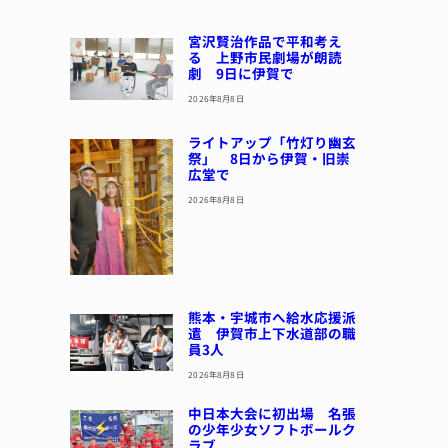
宮沢賢治作品で平和考え
る 上野市民劇場が朗読
劇 9日に伊賀で
2026年8月8日
ライトアップ「竹灯り幽玄
祭」 8日から伊賀・旧崇
広堂で
2026年8月8日
熊本・宇城市へ給水応援派
遣 伊賀市上下水道部の職
員3人
2026年8月8日
中日本大会に初出場 名張
の少年少女ソフトボールク
ラブ