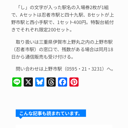
「し」の文字が入った駅名の入場券2枚が1組
で、Aセットは忍者市駅と四十九駅、Bセットが上
野市駅と西小手駅で、1セット400円。特製台紙付
きでそれぞれ限定200セット。
取り扱いは三重県伊賀市上野丸之内の上野市駅
（忍者市駅）の窓口で、残数がある場合は同月18
日から通信販売も受け付ける。
問い合わせは上野市駅（0595・21・3231）へ。
Li
X
Bl
T
F
Pi
n
u
hr
a
n
e
e
e
c
te
s
a
e
re
こんな記事も読まれています。
k
d
b
st
y
s
o