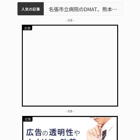
中学校の陶壁モニュメント 地元建設会社がボランティアで清掃 伊賀
名張市水道料金47％値上げへ 答申案、審議会で大筋まとまる
器物損壊容疑で83歳女逮捕 伊賀署
名張市立病院のDMAT、熊本地震の被災地へ 能登以来3回目の派遣
人気の記事
– 広告 –
– 広告 –