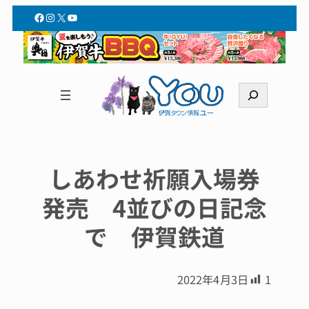
Facebook
Instagram
X
YouTube
検
索
しあわせ祈願入場券
発売 4並びの日記念
で 伊賀鉄道
2022年4月3日
1