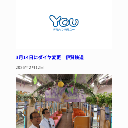
o
k
3月14日にダイヤ変更 伊賀鉄道
2026年2月12日