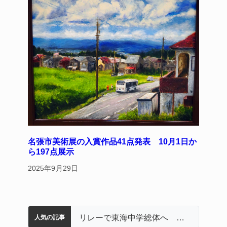
名張市美術展の入賞作品41点発表 10月1日か
ら197点展示
2025年9月29日
名張市立病院のDMAT、熊本地震の被災地へ 能登以来3回目の派遣
中学校の陶壁モニュメント 地元建設会社がボランティアで清掃 伊賀
【インターハイ⑨】ソフトテニス ミス減らし上位狙う 近大高専
名張市、給食センター整備へ実施計画案 14小学校集約の年次計画も
リレーで東海中学総体へ 伊賀・名張
人気の記事