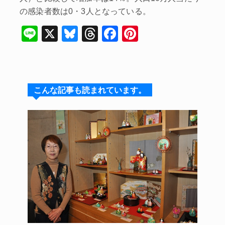
の感染者数は0・3人となっている。
Li
X
Bl
T
F
Pi
n
u
hr
a
nt
e
e
e
c
er
s
a
e
e
こんな記事も読まれています。
k
d
b
st
y
s
o
o
k