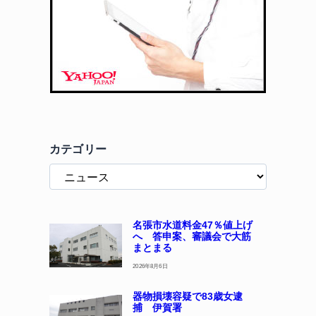
カテゴリー
名張市水道料金47％値上げ
へ 答申案、審議会で大筋
まとまる
2026年8月6日
器物損壊容疑で83歳女逮
捕 伊賀署