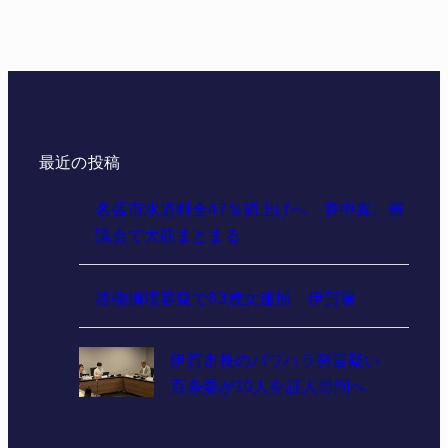
最近の投稿
名張市水道料金47％値上げへ 答申案、審
議会で大筋まとまる
器物損壊容疑で83歳女逮捕 伊賀署
伊賀市長のパワハラ発言疑い
百条委が10人を証人尋問へ