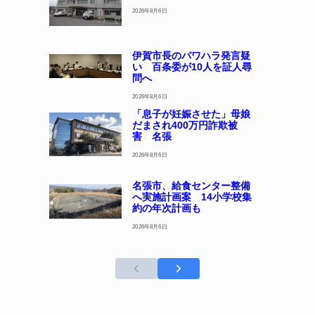
2026年8月6日
伊賀市長のパワハラ発言疑
い 百条委が10人を証人尋
問へ
2026年8月6日
「息子が妊娠させた」母娘
だまされ400万円詐欺被
害 名張
2026年8月6日
名張市、給食センター整備
へ実施計画案 14小学校集
約の年次計画も
2026年8月6日