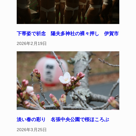
下帯姿で祈念 陽夫多神社の裸々押し 伊賀市
2026年2月19日
淡い春の彩り 名張中央公園で桜ほころぶ
2026年3月25日