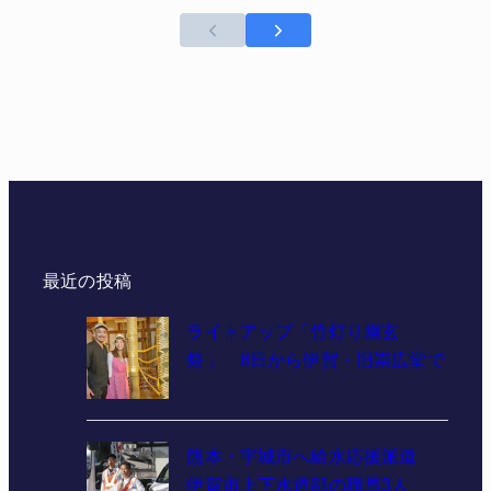
最近の投稿
ライトアップ「竹灯り幽玄
祭」 8日から伊賀・旧崇広堂で
熊本・宇城市へ給水応援派遣
伊賀市上下水道部の職員3人