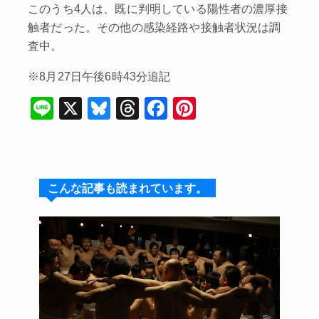
このうち4人は、既に判明している陽性者の濃厚接
触者だった。その他の感染経路や接触者状況は調
査中。
※8月27日午後6時43分追記
Li
X
Bl
T
F
Pi
n
u
hr
a
nt
e
e
e
c
er
s
a
e
e
こんな記事も読まれています。
k
d
b
st
y
s
o
o
k