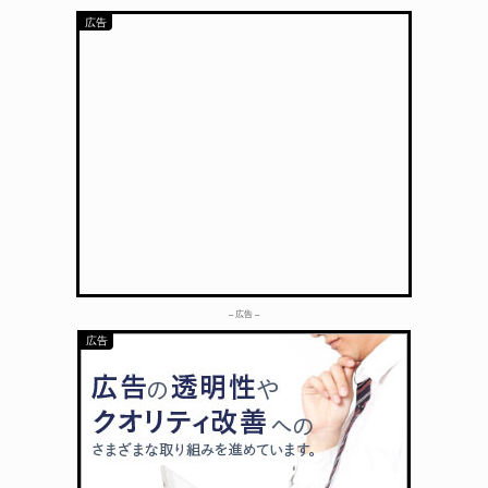
– 広告 –