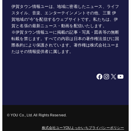
伊賀タウン情報ユーは、地域に密着したニュース、ライフ
スタイル、音楽、エンターテインメントその他、三重 伊
賀地域の"今"を配信するウェブサイトです。私たちは、伊
賀と名張の最新ニュース・動画を配信いたします。
※伊賀タウン情報ユーに掲載の記事・写真・図表等の無断
転載を禁じます。すべての内容は日本の著作権法並びに国
際条約により保護されています。著作権は株式会社ユーま
たはその情報提供者に属します。
Facebook
Instagram
X
YouTube
© YOU Co., Ltd. All Rights Reserved.
株式会社ユー
YOUよっかいち
プライバシーポリシー