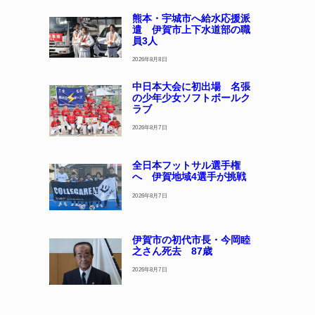
熊本・宇城市へ給水応援派
遣 伊賀市上下水道部の職
員3人
2026年8月8日
中日本大会に初出場 名張
の少年少女ソフトボールク
ラブ
2026年8月7日
全日本フットサル選手権
へ 伊賀地域4選手が挑戦
2026年8月7日
伊賀市の初代市長・今岡睦
之さん死去 87歳
2026年8月7日