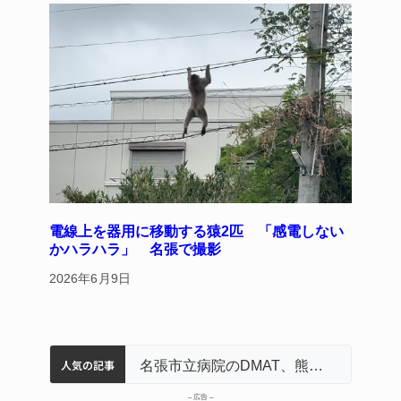
電線上を器用に移動する猿2匹 「感電しない
かハラハラ」 名張で撮影
2026年6月9日
人気の記事
中学校の陶壁モニュメント 地元建設会社がボランティアで清掃 伊賀
名張市水道料金47％値上げへ 答申案、審議会で大筋まとまる
器物損壊容疑で83歳女逮捕 伊賀署
名張市立病院のDMAT、熊本地震の被災地へ 能登以来3回目の派遣
– 広告 –