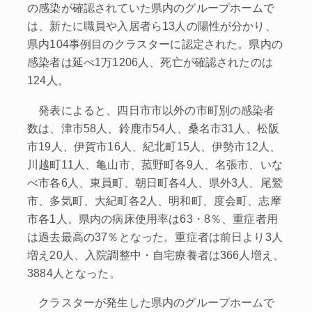
の感染が確認されていた県内のグループホームで
は、新たに職員や入居者ら13人の陽性が分かり、
県内104事例目のクラスターに認定された。県内の
感染者は延べ1万1206人、死亡が確認されたのは
124人。
発表によると、四日市市以外の市町別の感染者
数は、津市58人、鈴鹿市54人、桑名市31人、松阪
市19人、伊賀市16人、紀北町15人、伊勢市12人、
川越町11人、亀山市、菰野町各9人、名張市、いな
べ市各6人、東員町、朝日町各4人、県外3人、尾鷲
市、多気町、大紀町各2人、明和町、度会町、志摩
市各1人。県内の病床使用率は63・8％、重症者用
は過去最高の37％となった。重症者は前日より3人
増え20人、入院調整中・自宅療養者は366人増え、
3884人となった。
クラスターが発生した県内のグループホームで