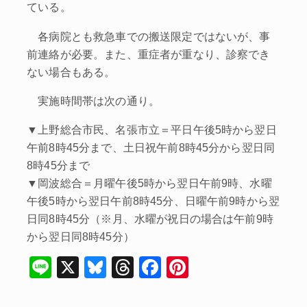
ている。
各病院とも救急車での搬送限定ではないが、事
前連絡が必要。また、重症者が重なり、診察でき
ない場合もある。
実施時間帯は次の通り。
▼上野総合市民、名張市立＝平日午後5時から翌日
午前8時45分まで、土日祝午前8時45分から翌日同
8時45分まで
▼岡波総合＝月曜午後5時から翌日午前9時、水曜
午後5時から翌日午前8時45分、日曜午前9時から翌
日同8時45分（※月、水曜が祝日の場合は午前9時
から翌日同8時45分）
Li
X
Bl
T
F
Pi
n
u
hr
a
nt