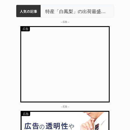
人気の記事
名張市立病院のDMAT、熊本地震の被災地へ 能登以来3回目の派遣
中学校の陶壁モニュメント 地元建設会社がボランティアで清掃 伊賀
名張市水道料金47％値上げへ 答申案、審議会で大筋まとまる
特産「白鳳梨」の出荷最盛期 直売所にぎわう 伊賀
– 広告 –
– 広告 –