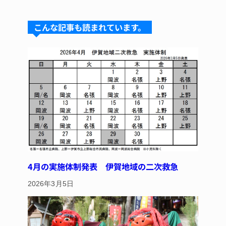
e
e
e
c
er
s
a
e
e
こんな記事も読まれています。
k
d
b
st
y
s
o
o
k
4月の実施体制発表 伊賀地域の二次救急
2026年3月5日