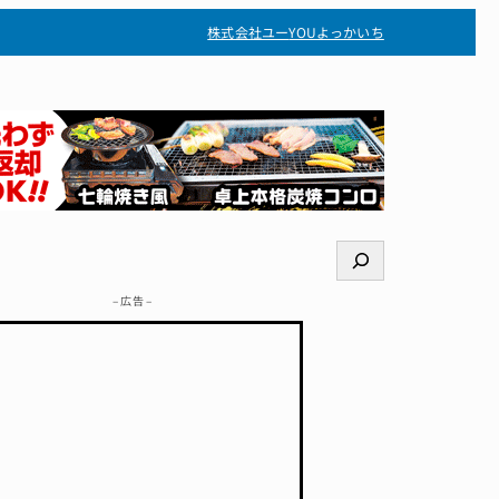
株式会社ユー
YOUよっかいち
検
索
– 広告 –