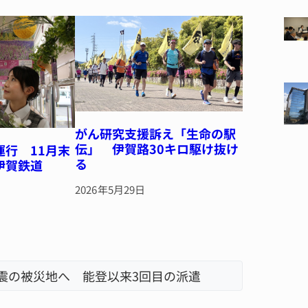
がん研究支援訴え「生命の駅
伝」 伊賀路30キロ駆け抜け
運行 11月末
る
伊賀鉄道
2026年5月29日
地震の被災地へ 能登以来3回目の派遣
器物損壊
「息子が