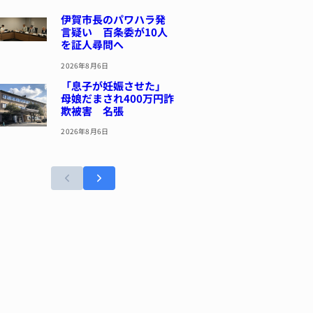
伊賀市長のパワハラ発
言疑い 百条委が10人
を証人尋問へ
2026年8月6日
「息子が妊娠させた」
母娘だまされ400万円詐
欺被害 名張
2026年8月6日
容疑で83歳女逮捕 伊賀署
妊娠させた」母娘だまされ400万円詐欺被害 名張