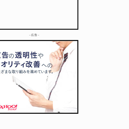
– 広告 –