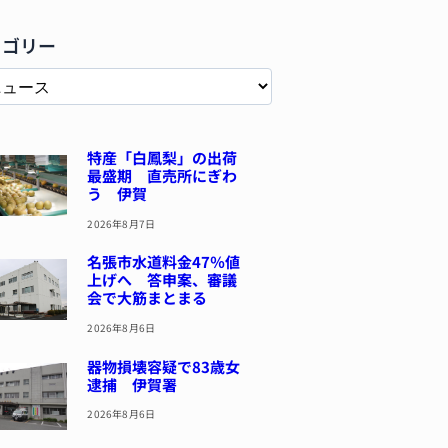
テゴリー
特産「白鳳梨」の出荷
最盛期 直売所にぎわ
う 伊賀
2026年8月7日
名張市水道料金47％値
上げへ 答申案、審議
会で大筋まとまる
2026年8月6日
器物損壊容疑で83歳女
逮捕 伊賀署
2026年8月6日