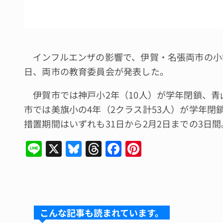
インフルエンザの影響で、伊賀・名張両市の小学
日、両市の教育委員会が発表した。
伊賀市では神戸小2年（10人）が学年閉鎖、青山
市では美旗小の4年（2クラス計53人）が学年閉
措置期間はいずれも31日から2月2日までの3日間
Li
X
Bl
T
F
Pi
n
u
hr
a
n
e
e
e
c
te
s
a
e
re
k
d
b
st
こんな記事も読まれています。