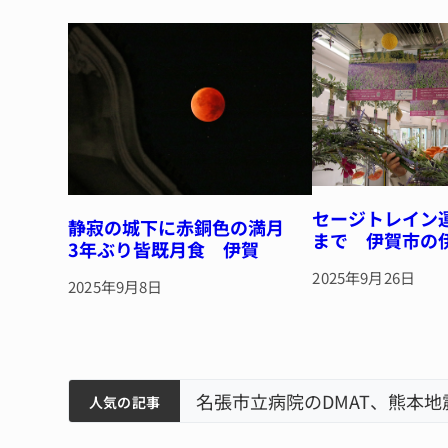
y
s
o
o
k
セージトレイン
静寂の城下に赤銅色の満月
まで 伊賀市の
3年ぶり皆既月食 伊賀
2025年9月26日
2025年9月8日
筋まとまる
ティアで清掃 伊賀
名張市立病院のDMAT、熊本
人気の記事