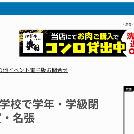
– 広告 –
の他
イベント
電子版
お問合せ
小学校で学年・学級閉
賀・名張