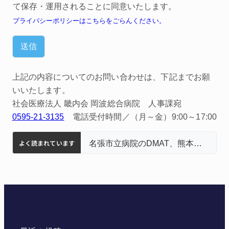
て保存・運用されることに同意いたします。
プライバシーポリシーはこちらをごらんください。
送信
上記の内容についてのお問い合わせは、下記までお願
いいたします。
社会医療法人 畿内会 岡波総合病院 人事課宛
0595-21-3135
電話受付時間／（月～金）9:00～17:00
よく読まれています
中学校の陶壁モニュメント 地元建設会社がボランティアで清掃 伊賀
名張市水道料金47％値上げへ 答申案、審議会で大筋まとまる
名張市立病院のDMAT、熊本地震の被災地へ 能登以来3回目の派遣