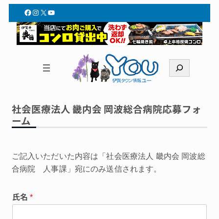
Facebook
Instagram
X
YouTube
検
索
社会医療法人 畿内会 岡波総合病院応募フォ
ーム
ご記入いただいた内容は「社会医療法人 畿内会 岡波総
合病院 人事課」宛にのみ送信されます。
氏名
*